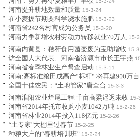
河南：努力再夺夏粮丰产丰收
15-3-24
河南提升耕地数量和质量
15-3-24
在小麦拔节期要科学浇水施肥
15-3-23
河南省242名村官成为公务员
15-3-20
河南力争新增农村劳动力转移就业70万人
15-3
河南内黄县：秸秆食用菌变废为宝助增收
15-3
访全国人大代表、河南省济源市市长王宇燕
1
河南省春季林业生产督查启动
15-3-11
河南:高标准粮田成高产"标杆" 将再建900万亩
全国十佳农民：“土地管家”唐全合
15-3-3
河南淮阳农业烂尾工程:千亩高粱迟迟未收
15-
河南省2014年托市收购小麦1042万吨
15-2-26
河南省林业2014年投入118亿元
15-2-26
“土专家”大棚里过春节
15-2-25
种粮大户的“春耕培训班”
15-2-24