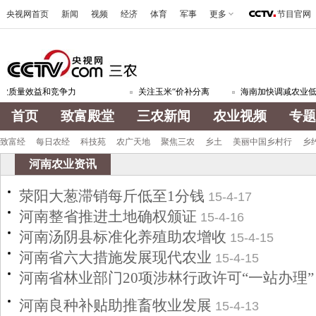
央视网首页
新闻
视频
经济
体育
军事
更多
节目官网
质量效益和竞争力
关注玉米“价补分离
海南加快调减农业低
首页
致富殿堂
三农新闻
农业视频
专题
致富经
每日农经
科技苑
农广天地
聚焦三农
乡土
美丽中国乡村行
乡
河南农业资讯
荥阳大葱滞销每斤低至1分钱
15-4-17
河南整省推进土地确权颁证
15-4-16
河南汤阴县标准化养殖助农增收
15-4-15
河南省六大措施发展现代农业
15-4-15
河南省林业部门20项涉林行政许可“一站办理”
河南良种补贴助推畜牧业发展
15-4-13