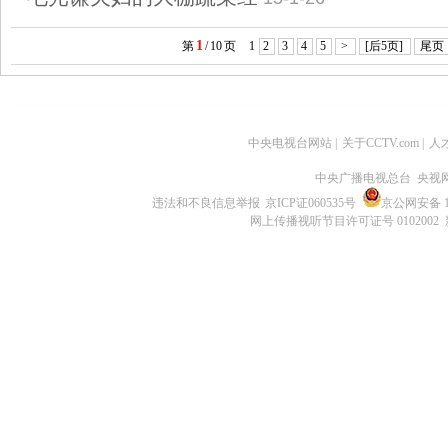
1
第
/
10
页
1
2
3
4
5
>
[后5页]
尾页
中央电视台网站
|
关于CCTV.com
|
人
中央广播电视总台 央视
违法和不良信息举报
京ICP证060535号
京公网安备 11
网上传播视听节目许可证号 0102002