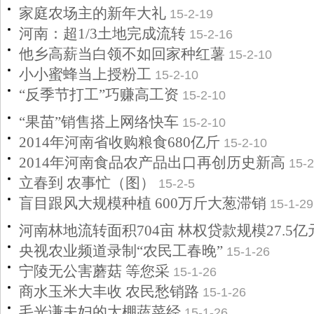
家庭农场主的新年大礼
15-2-19
河南：超1/3土地完成流转
15-2-16
他乡高薪当白领不如回家种红薯
15-2-10
小小蜜蜂当上授粉工
15-2-10
“反季节打工”巧赚高工资
15-2-10
“果苗”销售搭上网络快车
15-2-10
2014年河南省收购粮食680亿斤
15-2-10
2014年河南食品农产品出口再创历史新高
15-2
立春到 农事忙（图）
15-2-5
盲目跟风大规模种植 600万斤大葱滞销
15-1-29
河南林地流转面积704亩 林权贷款规模27.5亿
央视农业频道录制“农民工春晚”
15-1-26
宁陵无公害蘑菇 等您采
15-1-26
商水玉米大丰收 农民愁销路
15-1-26
毛光谦夫妇的大棚蔬菜经
15-1-26