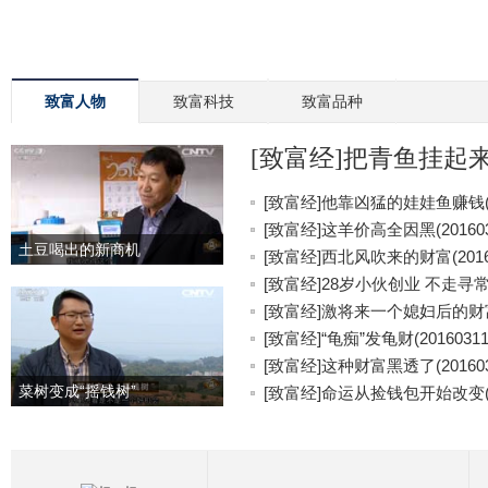
致富人物
致富科技
致富品种
[致富经]把青鱼挂起来更
[致富经]他靠凶猛的娃娃鱼赚钱(20
[致富经]这羊价高全因黑(201603
土豆喝出的新商机
[致富经]西北风吹来的财富(20160
[致富经]28岁小伙创业 不走寻常路(
[致富经]激将来一个媳妇后的财富(2
[致富经]“龟痴”发龟财(20160311
[致富经]这种财富黑透了(201603
菜树变成“摇钱树”
[致富经]命运从捡钱包开始改变(20