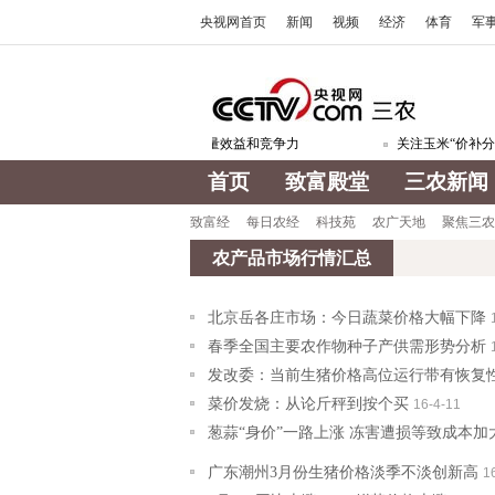
央视网首页
新闻
视频
经济
体育
军
大力推进农业现代化提高农业质量效益和竞争力
关注玉米“价补分离
首页
致富殿堂
三农新闻
致富经
每日农经
科技苑
农广天地
聚焦三农
农产品市场行情汇总
北京岳各庄市场：今日蔬菜价格大幅下降
春季全国主要农作物种子产供需形势分析
发改委：当前生猪价格高位运行带有恢复
菜价发烧：从论斤秤到按个买
16-4-11
葱蒜“身价”一路上涨 冻害遭损等致成本加
广东潮州3月份生猪价格淡季不淡创新高
1