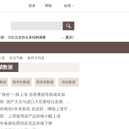
登录
帮助
应用
：35亿元支持玉米结构调整
重庆涪陵:以项目带动农民增收
浙
大道
农业气象
食尚大转盘
威数据
数据
新华社数据
商务部数据
综合数据
“身价”一路上涨 冻害遭损等致成本加...
部: 国产大豆与进口大豆要错位发展、...
价格创5年来新高 农业部：继续上涨可...
部：上周食用农产品价格小幅上涨
16年春耕化肥供应充足价格下降