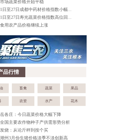
市场蔬菜价格开始平稳
21日至27日成都中药材价格指数小幅...
21日至27日寿光蔬菜价格指数高位回...
食用农产品价格继续上涨
产品行情
油
畜禽
蔬菜
果品
料
农资
水产
花木
岳各庄：今日蔬菜价格大幅下降
全国主要农作物种子产供需形势分析
发烧：从论斤秤到按个买
潮州3月份生猪价格淡季不淡创新高