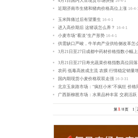
4月1日国内大豆现货市场快报
16-4-1
近期济南市生猪和猪肉价格高位上涨
16-4-
玉米阵痛过后有望重生
16-4-1
进入高价期后 这猪该怎么养？
16-4-1
小麦市场“看淡”生产形势
16-4-1
供需缺口严峻，牛羊肉产业供给侧改革怎么
3月21日至27日成都中药材价格指数小幅
3月21日至27日寿光蔬菜价格指数高位回落
农药:低毒高效成主流 农膜:行情稳定销量
国内期现货小麦价格双双走强
16-3-31
北京玉泉路市场：“疯狂小米”不疯狂 价格
广西新柳邕市场：水果品种丰富 交易活跃
1
第
/
8
页
1