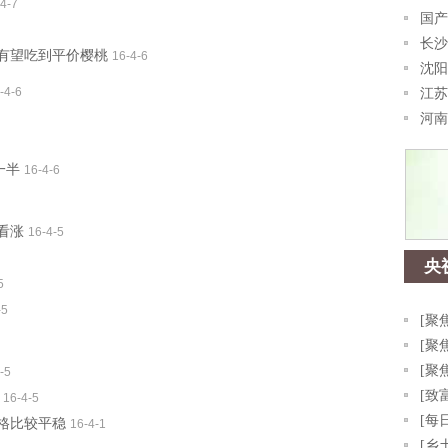
4-7
国产
长沙
月有望吃到平价樱桃
16-4-6
沈阳
-4-6
江苏
河南
一半
16-4-6
看涨
16-4-5
央
5
-5
[聚
[聚
[聚
-5
[致
16-4-5
[每
格比较平稳
16-4-1
[乡