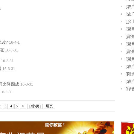
[农
1
[农
[乡
[聚
[聚
改?
16-4-1
[聚
上涨
16-3-31
[聚
[聚
16-3-31
[农
增
16-3-31
[阳
[农广
同比降四成
16-3-31
[绿
16-3-31
2
3
4
5
>
[后5页]
尾页