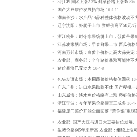
3月CPI同比上涨2.3% 鲜菜价格上涨35.8%
国产大豆错位发展拓市场
16-4-11
湖南长沙：水产品14品种整体价格波动不
辽宁沈阳：虾爬子上市 尝鲜价高至50元/斤
浙江杭州：时令水果缤纷上市，菠萝芒果成
江苏凌家塘市场：早春鲜果上市 西瓜价格
河南万邦市场：白萝卜价格走高大蒜失宠
农业部、商务部：全年猪价暴涨可能性不
猪价暴涨已无动力
16-4-8
包头友谊市场：本周蔬菜价格整体回落
16-
广东广州：进口水果跌跌不休 国产樱桃一
山东威海：淡水鱼价格略有上涨 爬虾价格
浙江宁波：今年苹果价格便宜三成多
16-4-
福建厦门菜价开始全面回落 “蒜你狠”重现
农业部: 国产大豆与进口大豆要错位发展
生猪价格创5年来新高 农业部：继续上涨