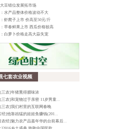
大豆错位发展拓市场
：水产品整体价格波动不大
：虾爬子上市 价高至50元/斤
：早春鲜果上市 西瓜价格较高
：白萝卜价格走高大蒜失宠
视七套农业视频
焦三农]年猪熏得腊味浓
焦三农]和宠物过于亲密 11岁男童...
焦三农]我们村里的互联网春晚
富经]他靠凶猛的娃娃鱼赚钱(201...
日农经]魅力农产品嘉年华的台前幕后...
土]2016乡土盛典 致敬中国民歌...