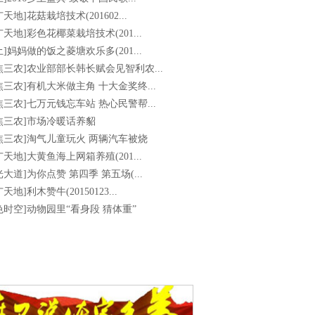
广天地]花菇栽培技术(201602...
广天地]彩色花椰菜栽培技术(201...
土]妈妈做的饭之菱塘欢乐多(201...
焦三农]农业部部长韩长赋会见智利农...
焦三农]有机大米做主角 十大金奖终...
焦三农]七万元钱忘车站 热心民警帮...
焦三农]市场冷暖话养貂
焦三农]淘气儿童玩火 两辆汽车被烧
广天地]大黄鱼海上网箱养殖(201...
光大道]为你点赞 第四季 第五场(...
天地]利木赞牛(20150123...
色时空]动物园里“看身段 猜体重”