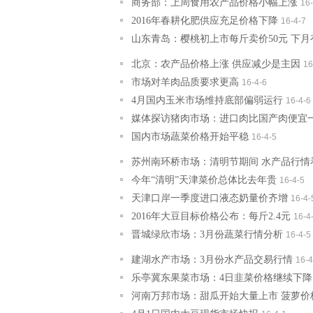
商务部：上周食用农产品价格小幅上涨
16-
2016年春耕化肥供应充足价格下降
16-4-7
山东青岛：樱桃初上市每斤卖价50元 下
北京：农产品价格上涨 供应减少是主因
16
市场对羊肉品质要求更高
16-4-6
4月国内玉米市场维持底部偏弱运行
16-4-6
媒体探访猪肉市场：进口肉比国产肉便宜
国内市场蔬菜价格开始平稳
16-4-5
苏州南环桥市场：清明节期间 水产品行情
今年“清明”天津菜价总体比去年贵
16-4-5
天津口岸一季度进口液态奶量价齐增
16-4-
2016年大豆目标价格公布：每斤2.4元
16-4
晋城绿欣市场：3月份蔬菜行情分析
16-4-5
建湖水产市场：3月份水产品交易行情
16-4
乐亭冀东果菜市场：4日韭菜价格继续下降
河南万邦市场：甜瓜开始大量上市 菠萝价