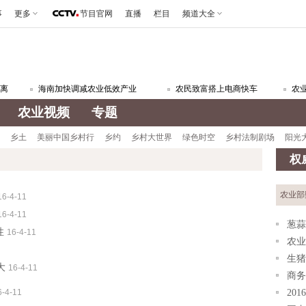
事
更多
节目官网
直播
栏目
频道大全
海南加快调减农业低效产业
农民致富搭上电商快车
农业部
农业视频
专题
乡土
美丽中国乡村行
乡约
乡村大世界
绿色时空
乡村法制剧场
阳光
权
农业部
16-4-11
16-4-11
葱蒜
性
16-4-11
农业
生猪
大
16-4-11
商务
6-4-11
20