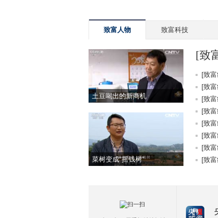
致富人物
致富科技
[致
[致富
[致富
土豆喝出的新商机
[致富
[致富
[致富
[致富
[致富
菜树变成“摇钱树”
[致富