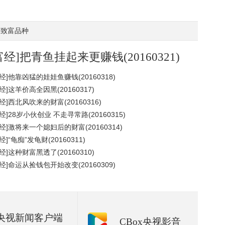
致富品种
富经]把青鱼挂起来更赚钱(20160321)
经]他靠凶猛的娃娃鱼赚钱(20160318)
经]这羊价高全因黑(20160317)
经]西北风吹来的财富(20160316)
经]28岁小伙创业 不走寻常路(20160315)
经]激将来一个媳妇后的财富(20160314)
经]“龟痴”发龟财(20160311)
经]这种财富黑透了(20160310)
经]命运从捡钱包开始改变(20160309)
央视新闻客户端
CBox央视影音