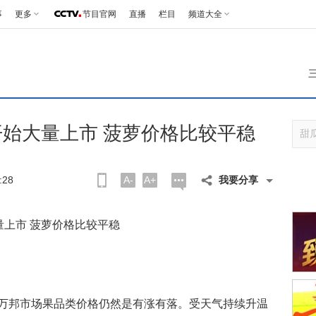
事
更多
节目官网
直播
栏目
频道大全
始大量上市 菠萝价格比较平稳
:28
A-
A+
我要分享
上市 菠萝价格比较平稳
日）万邦市场果品类价格仍然是有涨有落。受天气持续升温