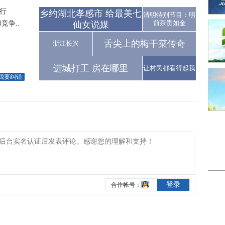
行
乡约湖北孝感市 给最美七
清明特别节目：明
争..
前茶贵如金
仙女说媒
舌尖上的梅干菜传奇
浙江长兴
进城打工 房在哪里
让村民都看得起我
我要纠错