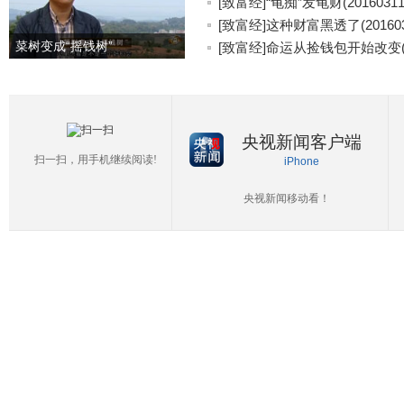
[致富经]“龟痴”发龟财(20160311
[致富经]这种财富黑透了(201603
菜树变成“摇钱树”
[致富经]命运从捡钱包开始改变(20
央视新闻客户端
扫一扫，用手机继续阅读!
iPhone
央视新闻移动看！