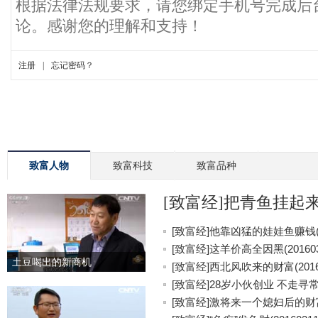
致富人物
致富科技
致富品种
[致富经]把青鱼挂起来更
[致富经]他靠凶猛的娃娃鱼赚钱(20
[致富经]这羊价高全因黑(201603
土豆喝出的新商机
[致富经]西北风吹来的财富(20160
[致富经]28岁小伙创业 不走寻常路(
[致富经]激将来一个媳妇后的财富(2