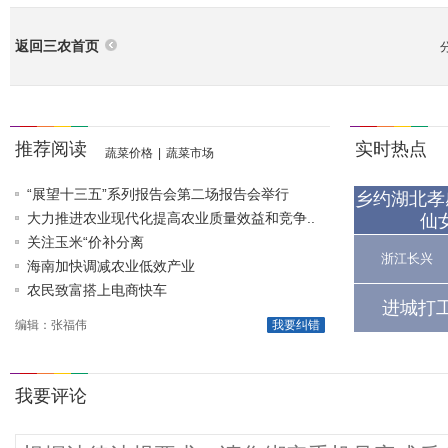
返回三农首页
推荐阅读
实时热点
蔬菜价格
|
蔬菜市场
“展望十三五”系列报告会第二场报告会举行
乡约湖北孝
大力推进农业现代化提高农业质量效益和竞争..
仙
关注玉米“价补分离
浙江长兴
海南加快调减农业低效产业
农民致富搭上电商快车
进城打
编辑：张福伟
我要纠错