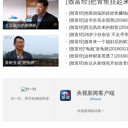
[致富经]把青鱼挂起来更
[致富经]他靠凶猛的娃娃鱼赚钱(20
[致富经]这羊价高全因黑(201603
土豆喝出的新商机
[致富经]西北风吹来的财富(20160
[致富经]28岁小伙创业 不走寻常路(
[致富经]激将来一个媳妇后的财富(2
[致富经]“龟痴”发龟财(20160311
[致富经]这种财富黑透了(201603
菜树变成“摇钱树”
[致富经]命运从捡钱包开始改变(20
央视新闻客户端
扫一扫，用手机继续阅读!
iPhone
央视新闻移动看！