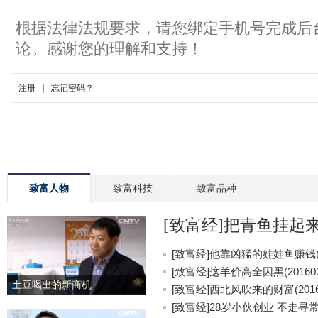
致富人物
致富科技
致富品种
[致富经]把青鱼挂起来更
[致富经]他靠凶猛的娃娃鱼赚钱(20
[致富经]这羊价高全因黑(201603
土豆喝出的新商机
[致富经]西北风吹来的财富(20160
[致富经]28岁小伙创业 不走寻常路(