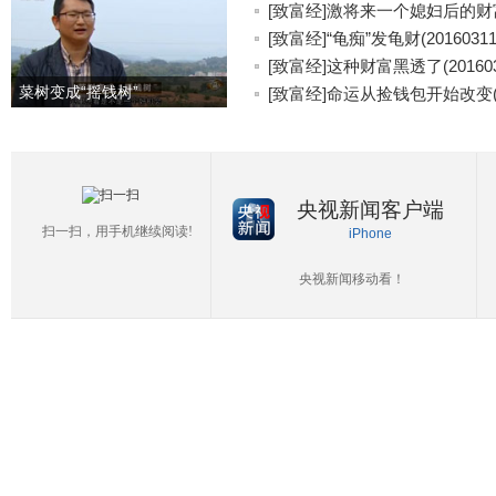
[致富经]激将来一个媳妇后的财富(2
[致富经]“龟痴”发龟财(20160311
[致富经]这种财富黑透了(201603
菜树变成“摇钱树”
[致富经]命运从捡钱包开始改变(20
央视新闻客户端
扫一扫，用手机继续阅读!
iPhone
央视新闻移动看！