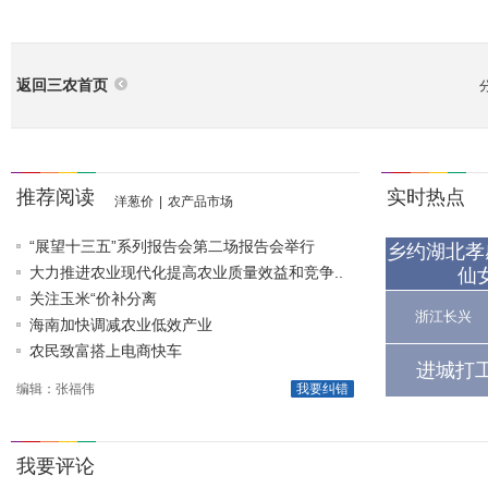
返回三农首页
推荐阅读
实时热点
洋葱价
|
农产品市场
“展望十三五”系列报告会第二场报告会举行
乡约湖北孝
大力推进农业现代化提高农业质量效益和竞争..
仙
关注玉米“价补分离
浙江长兴
海南加快调减农业低效产业
农民致富搭上电商快车
进城打
编辑：张福伟
我要纠错