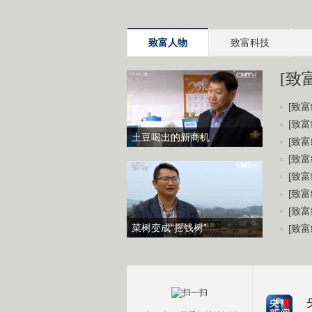
致富人物
致富科技
[致
[致富
[致富
土豆喝出的新商机
[致富
[致富
[致富
[致富
[致富
菜树变成“摇钱树”
[致富