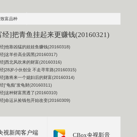
致富品种
富经]把青鱼挂起来更赚钱(20160321)
经]他靠凶猛的娃娃鱼赚钱(20160318)
经]这羊价高全因黑(20160317)
经]西北风吹来的财富(20160316)
经]28岁小伙创业 不走寻常路(20160315)
经]激将来一个媳妇后的财富(20160314)
经]“龟痴”发龟财(20160311)
经]这种财富黑透了(20160310)
经]命运从捡钱包开始改变(20160309)
央视新闻客户端
CBox央视影音