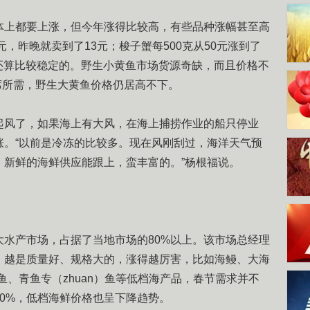
上都要上涨，但今年涨得比较高，有些品种涨幅甚至高
元，昨晚就卖到了13元；梭子蟹每500克从50元涨到了
元，还算比较稳定的。野生小黄鱼市场货源奇缺，而且价格不
宴席所需，野生大黄鱼价格仍居高不下。
风了，如果海上有大风，在海上捕捞作业的船只停业
涨。“以前是冷冻的比较多。现在风刚刮过，海洋天气预
，新鲜的海鲜供应能跟上，蛮丰富的。”杨根福说。
产市场，占据了当地市场的80%以上。该市场总经理
，越是质量好、规格大的，涨得越厉害，比如海鳗、大海
头鱼、青鱼专（zhuan）鱼等低档海产品，春节需求并不
20%，低档海鲜价格也呈下降趋势。