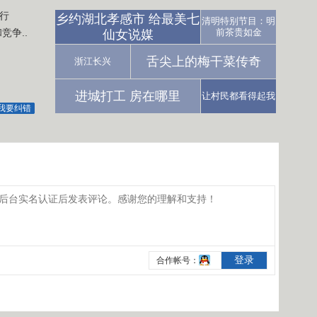
行
乡约湖北孝感市 给最美七
清明特别节目：明
争..
前茶贵如金
仙女说媒
舌尖上的梅干菜传奇
浙江长兴
进城打工 房在哪里
让村民都看得起我
我要纠错