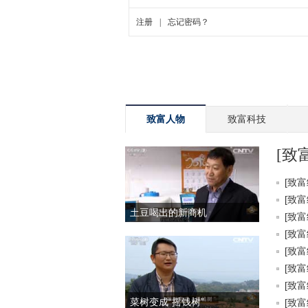
致富人物
致富科技
[致
[致富
[致富
土豆喝出的新商机
[致富
[致富
[致富
[致富
[致富
菜树变成“摇钱树”
[致富