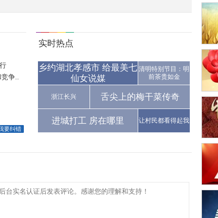
实时热点
行
乡约湖北孝感市 给最美七
清明特别节目：明
争..
前茶贵如金
仙女说媒
舌尖上的梅干菜传奇
浙江长兴
进城打工 房在哪里
让村民都看得起我
我要纠错