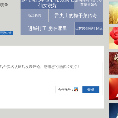
清明特别节目：明
争..
前茶贵如金
仙女说媒
舌尖上的梅干菜传奇
浙江长兴
进城打工 房在哪里
让村民都看得起我
我要纠错