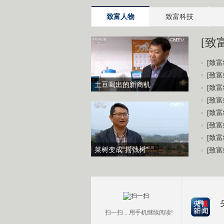
致富人物
致富科技
[致
[致富
[致富
土豆喝出的新商机
[致富
[致富
[致富
[致富
[致富
菜树变成“摇钱树”
[致富
扫一扫，用手机继续阅读!