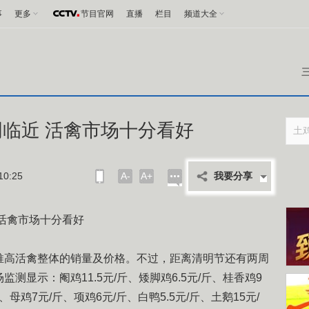
事
更多
节目官网
直播
栏目
频道大全
临近 活禽市场十分看好
0:25
A-
A+
我要分享
活禽市场十分看好
高活禽整体的销量及价格。不过，距离清明节还有两周
测显示：阉鸡11.5元/斤、矮脚鸡6.5元/斤、桂香鸡9
斤、母鸡7元/斤、项鸡6元/斤、白鸭5.5元/斤、土鹅15元/