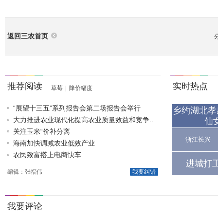
返回三农首页
推荐阅读
实时热点
草莓
|
降价幅度
“展望十三五”系列报告会第二场报告会举行
乡约湖北孝
大力推进农业现代化提高农业质量效益和竞争..
仙
关注玉米“价补分离
浙江长兴
海南加快调减农业低效产业
农民致富搭上电商快车
进城打
编辑：张福伟
我要纠错