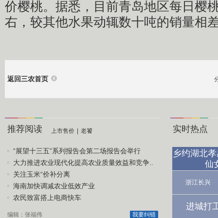
价樱桃。据悉，目前青岛地区每日樱桃
右，较其他水果动辄数十吨的销量相
返回三农首页
推荐阅读
实时热点
上市售价
|
老饕
“展望十三五”系列报告会第二场报告会举行
乡约湖北孝
大力推进农业现代化提高农业质量效益和竞争..
仙
关注玉米“价补分离
浙江长兴
海南加快调减农业低效产业
农民致富搭上电商快车
进城打
编辑：张福伟
我要纠错