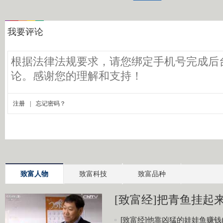
致富人物
致富科技
致富品种
[致富经]把青鱼挂起来更
[致富经]他靠凶猛的娃娃鱼赚钱(20