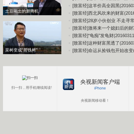
[致富经]这羊价高全因黑(201603
土豆喝出的新商机
[致富经]西北风吹来的财富(20160
[致富经]28岁小伙创业 不走寻常路(
[致富经]激将来一个媳妇后的财富(2
[致富经]“龟痴”发龟财(20160311
[致富经]这种财富黑透了(201603
菜树变成“摇钱树”
[致富经]命运从捡钱包开始改变(20
央视新闻客户端
扫一扫，用手机继续阅读!
iPhone
央视新闻移动看！