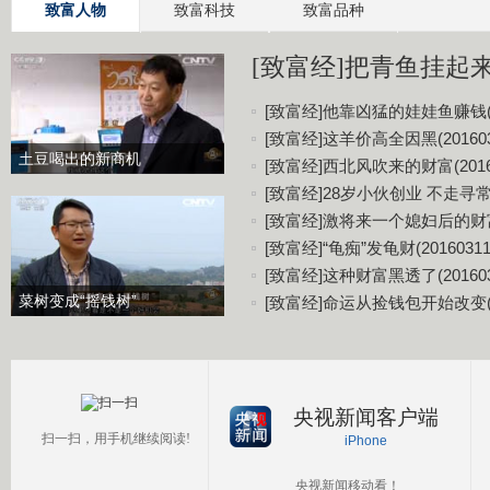
致富人物
致富科技
致富品种
[致富经]把青鱼挂起来更
[致富经]他靠凶猛的娃娃鱼赚钱(20
[致富经]这羊价高全因黑(201603
土豆喝出的新商机
[致富经]西北风吹来的财富(20160
[致富经]28岁小伙创业 不走寻常路(
[致富经]激将来一个媳妇后的财富(2
[致富经]“龟痴”发龟财(20160311
[致富经]这种财富黑透了(201603
菜树变成“摇钱树”
[致富经]命运从捡钱包开始改变(20
央视新闻客户端
扫一扫，用手机继续阅读!
iPhone
央视新闻移动看！