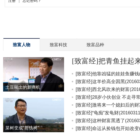
致富人物
致富科技
致富品种
[致富经]把青鱼挂起来更
[致富经]他靠凶猛的娃娃鱼赚钱(20
[致富经]这羊价高全因黑(201603
土豆喝出的新商机
[致富经]西北风吹来的财富(20160
[致富经]28岁小伙创业 不走寻常路(
[致富经]激将来一个媳妇后的财富(2
[致富经]“龟痴”发龟财(20160311
[致富经]这种财富黑透了(201603
菜树变成“摇钱树”
[致富经]命运从捡钱包开始改变(20