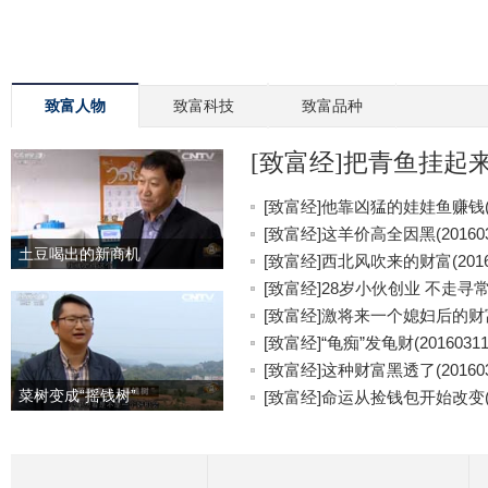
致富人物
致富科技
致富品种
[致富经]把青鱼挂起来更
[致富经]他靠凶猛的娃娃鱼赚钱(20
[致富经]这羊价高全因黑(201603
土豆喝出的新商机
[致富经]西北风吹来的财富(20160
[致富经]28岁小伙创业 不走寻常路(
[致富经]激将来一个媳妇后的财富(2
[致富经]“龟痴”发龟财(20160311
[致富经]这种财富黑透了(201603
菜树变成“摇钱树”
[致富经]命运从捡钱包开始改变(20