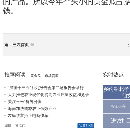
的产品。所以今年个头小的黄金瓜占
钱。
返回三农首页
推荐阅读
实时热点
黄金瓜
|
市场货源
“展望十三五”系列报告会第二场报告会举行
乡约湖北孝
大力推进农业现代化提高农业质量效益和竞争..
仙
关注玉米“价补分离
浙江长兴
海南加快调减农业低效产业
农民致富搭上电商快车
进城打
编辑：张福伟
我要纠错