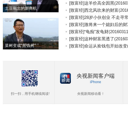
[致富经]这羊价高全因黑(201603
土豆喝出的新商机
[致富经]西北风吹来的财富(20160
[致富经]28岁小伙创业 不走寻常路(
[致富经]激将来一个媳妇后的财富(2
[致富经]“龟痴”发龟财(20160311
[致富经]这种财富黑透了(201603
菜树变成“摇钱树”
[致富经]命运从捡钱包开始改变(20
央视新闻客户端
iPhone
扫一扫，用手机继续阅读!
央视新闻移动看！