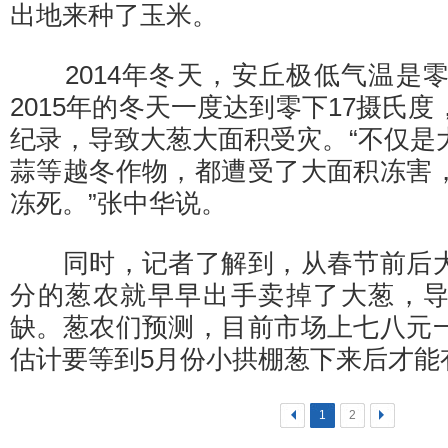
出地来种了玉米。
2014年冬天，安丘极低气温是零
2015年的冬天一度达到零下17摄氏
纪录，导致大葱大面积受灾。“不仅是
蒜等越冬作物，都遭受了大面积冻害
冻死。”张中华说。
同时，记者了解到，从春节前后大
分的葱农就早早出手卖掉了大葱，
缺。葱农们预测，目前市场上七八元
估计要等到5月份小拱棚葱下来后才能
<
1
2
>