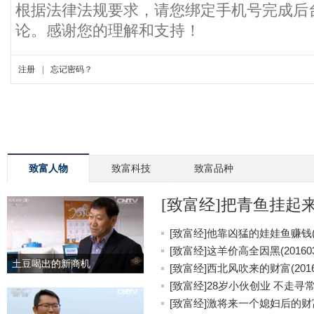
致富人物
致富科技
致富品种
[致富经]把青鱼挂起来更
[致富经]他靠凶猛的娃娃鱼赚钱(20
[致富经]这羊价高全因黑(201603
土豆喝出的新商机
[致富经]西北风吹来的财富(20160
[致富经]28岁小伙创业 不走寻常路(
[致富经]激将来一个媳妇后的财富(2