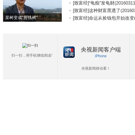
[致富经]“龟痴”发龟财(20160311
[致富经]这种财富黑透了(201603
菜树变成“摇钱树”
[致富经]命运从捡钱包开始改变(20
央视新闻客户端
扫一扫，用手机继续阅读!
iPhone
央视新闻移动看！