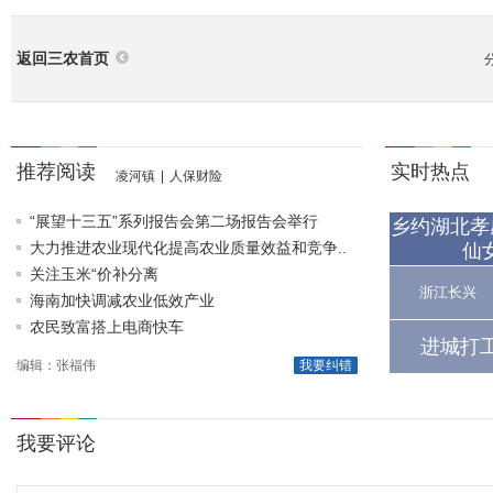
返回三农首页
推荐阅读
实时热点
凌河镇
|
人保财险
“展望十三五”系列报告会第二场报告会举行
乡约湖北孝
大力推进农业现代化提高农业质量效益和竞争..
仙
关注玉米“价补分离
浙江长兴
海南加快调减农业低效产业
农民致富搭上电商快车
进城打
编辑：张福伟
我要纠错