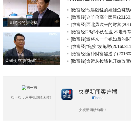
[致富经]他靠凶猛的娃娃鱼赚钱(20
[致富经]这羊价高全因黑(201603
土豆喝出的新商机
[致富经]西北风吹来的财富(20160
[致富经]28岁小伙创业 不走寻常路(
[致富经]激将来一个媳妇后的财富(2
[致富经]“龟痴”发龟财(20160311
[致富经]这种财富黑透了(201603
菜树变成“摇钱树”
[致富经]命运从捡钱包开始改变(20
央视新闻客户端
扫一扫，用手机继续阅读!
iPhone
央视新闻移动看！