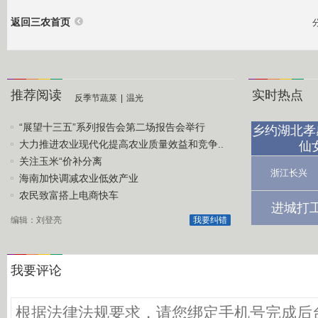
返回三农首页
推荐阅读
实时热点
反季节蔬菜
|
温光
“展望十三五”系列报告会第二场报告会举行
乡约湖北孝
大力推进农业现代化提高农业质量效益和竞争..
仙
关注玉米“价补分离
浙江长兴
海南加快调减农业低效产业
农民致富搭上电商快车
进城打
编辑：刘登亮
我要纠错