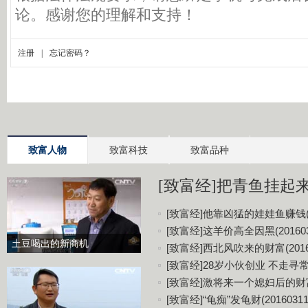
致富人物
致富科技
致富品种
[致富经]把青鱼挂起来更
[致富经]他靠凶猛的娃娃鱼赚钱(20
[致富经]这羊价高全因黑(201603
土豆喝出的新商机
[致富经]西北风吹来的财富(20160
[致富经]28岁小伙创业 不走寻常路(
[致富经]激将来一个媳妇后的财富(2
[致富经]“龟痴”发龟财(20160311