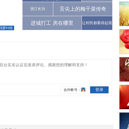
舌尖上的梅干菜传奇
浙江长兴
进城打工 房在哪里
让村民都看得起我
我要纠错