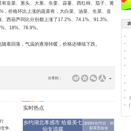
菜有韭菜、葱头、大葱、生姜、蒜薹、西红柿、茄子、黄
98%，价格环比上涨的蔬菜有，大白菜、油菜、生菜、韭
葫芦同比分别都上涨了17.2%、74.1%、91.3%、
.8%、18%、76.9%。
随着回落，气温的逐渐转暖，价格还继续下跌。
分享到：
实时热点
行
乡约湖北孝感市 给最美七
清明特别节目：明
争..
前茶贵如金
仙女说媒