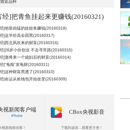
致富品种
富经]把青鱼挂起来更赚钱(20160321)
经]他靠凶猛的娃娃鱼赚钱(20160318)
经]这羊价高全因黑(20160317)
经]西北风吹来的财富(20160316)
经]28岁小伙创业 不走寻常路(20160315)
经]激将来一个媳妇后的财富(20160314)
经]“龟痴”发龟财(20160311)
经]这种财富黑透了(20160310)
经]命运从捡钱包开始改变(20160309)
央视新闻客户端
CBox央视影音
iPhone
央视新闻移动看！
下载到桌面，观看更方便！