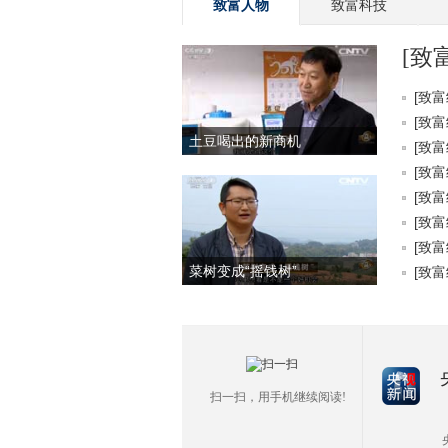
致富人物
致富科技
[致
[致富
[致富
土豆喝出的新商机
[致富
[致富
[致富
[致富
[致富
菜树变成“摇钱树”
[致富
扫一扫，用手机继续阅读!