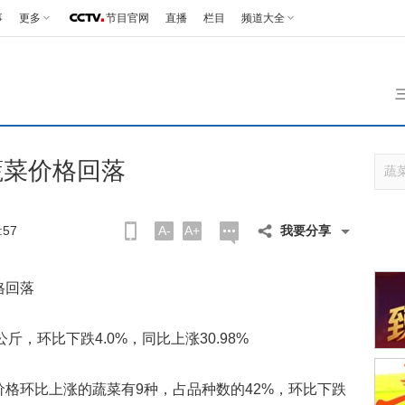
事
更多
节目官网
直播
栏目
频道大全
蔬菜价格回落
:57
A-
A+
我要分享
格回落
，环比下跌4.0%，同比上涨30.98%
环比上涨的蔬菜有9种，占品种数的42%，环比下跌