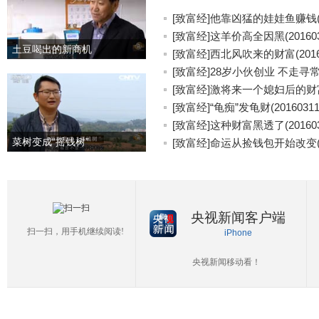
[致富经]他靠凶猛的娃娃鱼赚钱(20
[致富经]这羊价高全因黑(201603
土豆喝出的新商机
[致富经]西北风吹来的财富(20160
[致富经]28岁小伙创业 不走寻常路(
[致富经]激将来一个媳妇后的财富(2
[致富经]“龟痴”发龟财(20160311
[致富经]这种财富黑透了(201603
菜树变成“摇钱树”
[致富经]命运从捡钱包开始改变(20
央视新闻客户端
扫一扫，用手机继续阅读!
iPhone
央视新闻移动看！