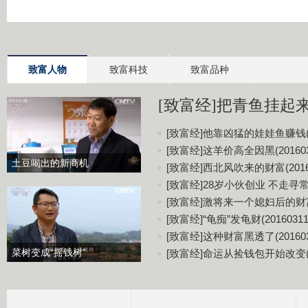
致富人物
致富科技
致富品种
[致富经]把青鱼挂起来更
[致富经]他靠凶猛的娃娃鱼赚钱(20
[致富经]这羊价高全因黑(201603
土豆喝出的新商机
[致富经]西北风吹来的财富(20160
[致富经]28岁小伙创业 不走寻常路(
[致富经]激将来一个媳妇后的财富(2
[致富经]“龟痴”发龟财(20160311
[致富经]这种财富黑透了(201603
菜树变成“摇钱树”
[致富经]命运从捡钱包开始改变(20