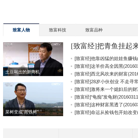
致富人物
致富科技
致富品种
[致富经]把青鱼挂起来更
[致富经]他靠凶猛的娃娃鱼赚钱(20
[致富经]这羊价高全因黑(201603
土豆喝出的新商机
[致富经]西北风吹来的财富(20160
[致富经]28岁小伙创业 不走寻常路(
[致富经]激将来一个媳妇后的财富(2
[致富经]“龟痴”发龟财(20160311
[致富经]这种财富黑透了(201603
菜树变成“摇钱树”
[致富经]命运从捡钱包开始改变(20