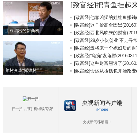
[致富经]把青鱼挂起来更
[致富经]他靠凶猛的娃娃鱼赚钱(20
[致富经]这羊价高全因黑(201603
土豆喝出的新商机
[致富经]西北风吹来的财富(20160
[致富经]28岁小伙创业 不走寻常路(
[致富经]激将来一个媳妇后的财富(2
[致富经]“龟痴”发龟财(20160311
[致富经]这种财富黑透了(201603
菜树变成“摇钱树”
[致富经]命运从捡钱包开始改变(20
央视新闻客户端
扫一扫，用手机继续阅读!
iPhone
央视新闻移动看！