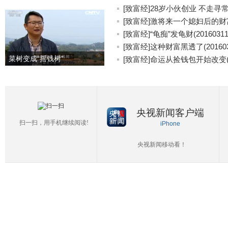
[致富经]28岁小伙创业 不走寻常路(
[致富经]激将来一个媳妇后的财富(2
[致富经]“龟痴”发龟财(20160311
[致富经]这种财富黑透了(201603
菜树变成“摇钱树”
[致富经]命运从捡钱包开始改变(20
央视新闻客户端
扫一扫，用手机继续阅读!
iPhone
央视新闻移动看！