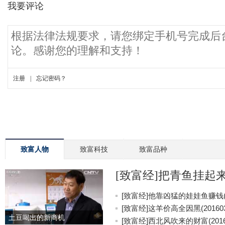
致富人物
致富科技
致富品种
[致富经]把青鱼挂起来更
[致富经]他靠凶猛的娃娃鱼赚钱(20
[致富经]这羊价高全因黑(201603
土豆喝出的新商机
[致富经]西北风吹来的财富(20160