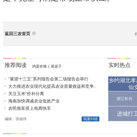
返回三农首页
推荐阅读
实时热点
鸡蛋价格
|
菜篮子
“展望十三五”系列报告会第二场报告会举行
乡约湖北孝
大力推进农业现代化提高农业质量效益和竞争..
仙
关注玉米“价补分离
浙江长兴
海南加快调减农业低效产业
农民致富搭上电商快车
进城打
编辑：张福伟
我要纠错