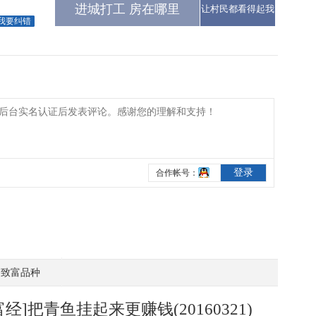
进城打工 房在哪里
让村民都看得起我
我要纠错
致富品种
富经]把青鱼挂起来更赚钱(20160321)