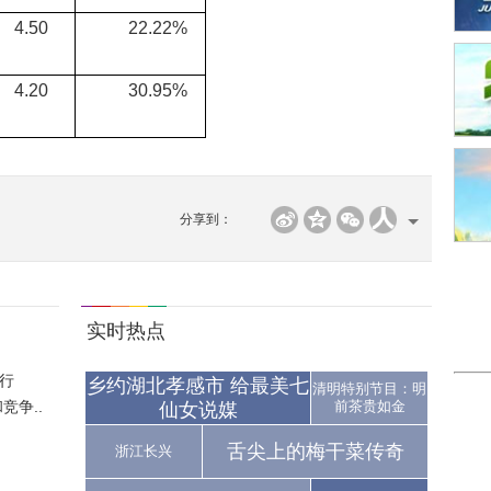
.50
22.22%
.20
30.95%
分享到：
实时热点
行
乡约湖北孝感市 给最美七
清明特别节目：明
争..
前茶贵如金
仙女说媒
舌尖上的梅干菜传奇
浙江长兴