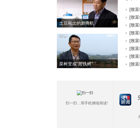
[致富
[致富
土豆喝出的新商机
[致富
[致富
[致富
[致富
[致富
菜树变成“摇钱树”
[致富
扫一扫，用手机继续阅读!