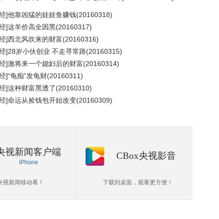
经]他靠凶猛的娃娃鱼赚钱(20160318)
经]这羊价高全因黑(20160317)
经]西北风吹来的财富(20160316)
经]28岁小伙创业 不走寻常路(20160315)
经]激将来一个媳妇后的财富(20160314)
经]“龟痴”发龟财(20160311)
经]这种财富黑透了(20160310)
经]命运从捡钱包开始改变(20160309)
央视新闻客户端
CBox央视影音
iPhone
央视新闻移动看！
下载到桌面，观看更方便！