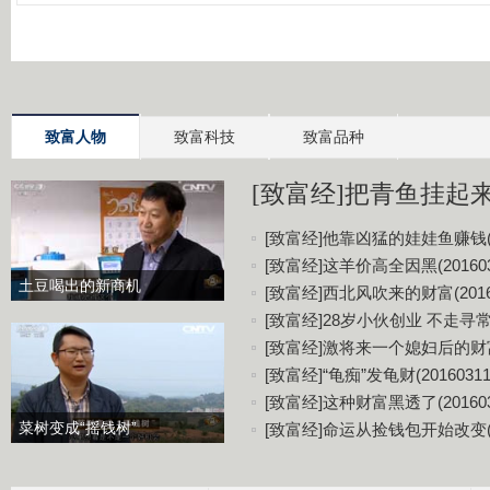
致富人物
致富科技
致富品种
[致富经]把青鱼挂起来更
[致富经]他靠凶猛的娃娃鱼赚钱(20
[致富经]这羊价高全因黑(201603
土豆喝出的新商机
[致富经]西北风吹来的财富(20160
[致富经]28岁小伙创业 不走寻常路(
[致富经]激将来一个媳妇后的财富(2
[致富经]“龟痴”发龟财(20160311
[致富经]这种财富黑透了(201603
菜树变成“摇钱树”
[致富经]命运从捡钱包开始改变(20