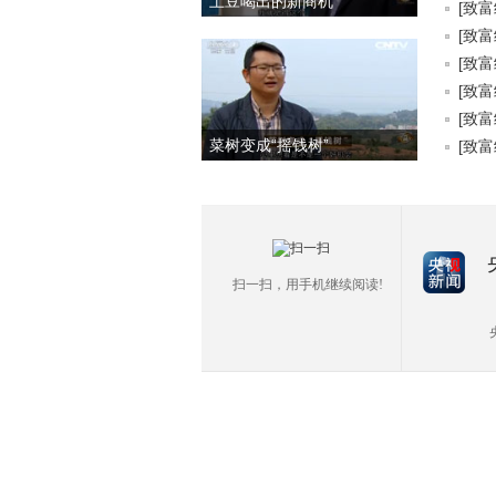
土豆喝出的新商机
[致富
[致富
[致富
[致富
[致富
菜树变成“摇钱树”
[致富
扫一扫，用手机继续阅读!