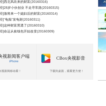
经]西北风吹来的财富(20160316)
经]28岁小伙创业 不走寻常路(20160315)
经]激将来一个媳妇后的财富(20160314)
经]“龟痴”发龟财(20160311)
经]这种财富黑透了(20160310)
经]命运从捡钱包开始改变(20160309)
央视新闻客户端
CBox央视影音
iPhone
央视新闻移动看！
下载到桌面，观看更方便！