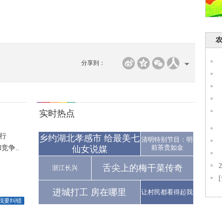
分享到：
实时热点
行
乡约湖北孝感市 给最美七
清明特别节目：明
争..
前茶贵如金
仙女说媒
舌尖上的梅干菜传奇
浙江长兴
进城打工 房在哪里
让村民都看得起我
我要纠错