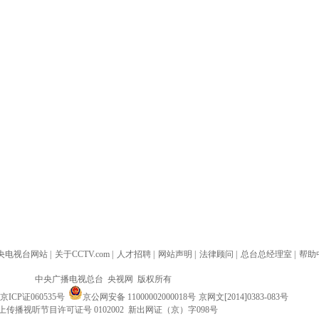
央电视台网站
|
关于CCTV.com
|
人才招聘
|
网站声明
|
法律顾问
|
总台总经理室
|
帮助
中央广播电视总台 央视网 版权所有
京ICP证060535号
京公网安备 11000002000018号
京网文[2014]0383-083号
上传播视听节目许可证号 0102002 新出网证（京）字098号