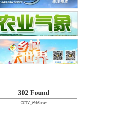
302 Found
CCTV_WebServer