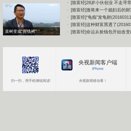
[致富经]28岁小伙创业 不走寻常路(
[致富经]激将来一个媳妇后的财富(2
[致富经]“龟痴”发龟财(20160311
[致富经]这种财富黑透了(201603
菜树变成“摇钱树”
[致富经]命运从捡钱包开始改变(20
央视新闻客户端
iPhone
扫一扫，用手机继续阅读!
央视新闻移动看！