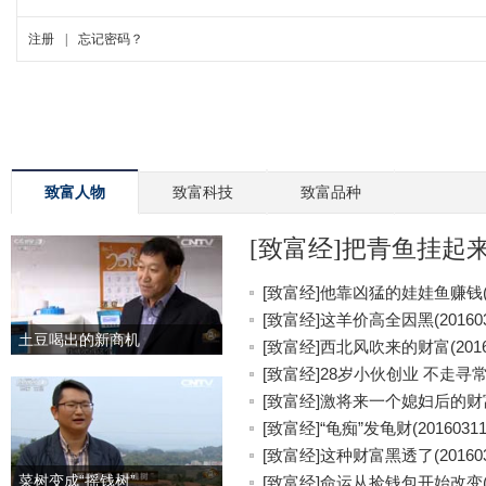
致富人物
致富科技
致富品种
[致富经]把青鱼挂起来更
[致富经]他靠凶猛的娃娃鱼赚钱(20
[致富经]这羊价高全因黑(201603
土豆喝出的新商机
[致富经]西北风吹来的财富(20160
[致富经]28岁小伙创业 不走寻常路(
[致富经]激将来一个媳妇后的财富(2
[致富经]“龟痴”发龟财(20160311
[致富经]这种财富黑透了(201603
菜树变成“摇钱树”
[致富经]命运从捡钱包开始改变(20