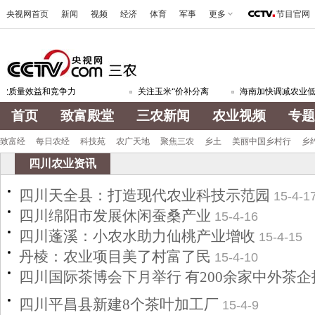
央视网首页
新闻
视频
经济
体育
军事
更多
节目官网
质量效益和竞争力
关注玉米“价补分离
海南加快调减农业低
首页
致富殿堂
三农新闻
农业视频
专题
致富经
每日农经
科技苑
农广天地
聚焦三农
乡土
美丽中国乡村行
乡
四川农业资讯
四川天全县：打造现代农业科技示范园
15-4-1
四川绵阳市发展休闲蚕桑产业
15-4-16
四川蓬溪：小农水助力仙桃产业增收
15-4-15
丹棱：农业项目美了村富了民
15-4-10
四川国际茶博会下月举行 有200余家中外茶
四川平昌县新建8个茶叶加工厂
15-4-9