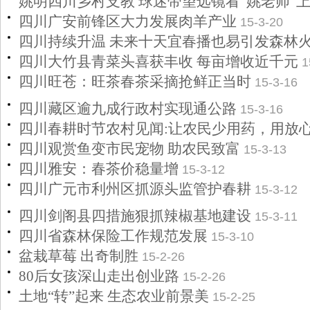
姚明四川乡村支教 球迷带望远镜看“姚老师”
四川广安前锋区大力发展肉羊产业
15-3-20
四川持续升温 未来十天宜春播也易引发森林
四川大竹县青菜头喜获丰收 每亩增收近千元
1
四川旺苍：旺茶春茶采摘抢鲜正当时
15-3-16
四川藏区逾九成行政村实现通公路
15-3-16
四川春耕时节农村见闻:让农民少用药，用放
四川观赏鱼变市民宠物 助农民致富
15-3-13
四川雅安：春茶价稳量增
15-3-12
四川广元市利州区抓源头监管护春耕
15-3-12
四川剑阁县四措施狠抓辣椒基地建设
15-3-11
四川省森林保险工作规范发展
15-3-10
盆栽草莓 出奇制胜
15-2-26
80后女孩深山走出创业路
15-2-26
土地“转”起来 生态农业前景美
15-2-25