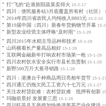
打“飞的”赴港旌阳蔬菜卖得火
15-2-17
四川：便民服务站3月底覆盖所有村（社区）
2014年四川省农民人均纯收入8803元
15-2-10
第19届中国（四川）新春年货购物节开幕
15-2
新型农业经营主体呼唤“及时雨”
15-1-28
四川2015年水稻主导品种和技术
15-1-28
山药横着长产量高品相好
15-1-28
互联网金融新年打响农村市场第一枪
15-1-28
四川农村饮水安全实行市县长负责制
15-1-28
新野500万斤大葱寻销路
15-1-28
四川：港澳台千种商品周日亮相年货节
15-1-2
四川通汇仍拖欠民工工资六十七万元
15-1-27
关注农村贷款难：农村贷款难 抵押有创新
1
玛咖前景好 发展要三思
15-1-26
四川旺苍县五举措加快推进黄茶产业化建设
1