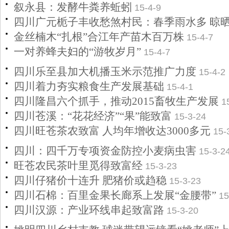
叙永县：发酵牛粪养蚯蚓
15-4-9
四川广元栀子丰收愁煞村民：春季雨水多 晾
金丝楠木“扎根”合江年产苗木百万株
15-4-7
一对养蜂夫妇的“游牧岁月”
15-4-7
四川乐至县加大机播玉米示范推广力度
15-4-2
四川着力夯实粮食生产发展基础
15-4-1
四川隆昌六个抓手，推动2015畜牧生产发展
1
四川苍溪：“花花经济”“果”能致富
15-3-24
四川旺苍茶农致富 人均年增收达3000多元
15-
四川：四千万专项资金防控小麦病虫害
15-3-2
旺苍农民茶叶里觅得致富经
15-3-23
四川仔猪价十连升 肥猪价或趋稳
15-3-23
四川石棉：百里金果长廊系上发展“金腰带”
15
四川汉源：产业环线串起致富路
15-3-20