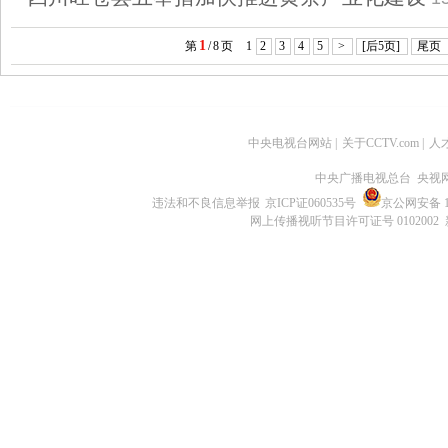
1
第
/
8
页
1
2
3
4
5
>
[后5页]
尾页
中央电视台网站
|
关于CCTV.com
|
人
中央广播电视总台 央视
违法和不良信息举报
京ICP证060535号
京公网安备 11
网上传播视听节目许可证号 0102002