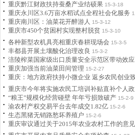
重庆黔江财政扶持蚕桑产业结硕果
15-3-18
重庆永川区3.6万亩水稻试点全程社会化服务
1
重庆南川区：油菜花开醉游人
15-3-12
重庆市450个贫困村实现整村脱贫
15-3-10
各种新型农机具亮相重庆春耕现场会
15-3-5
丰都县开展土壤酸化治理改良
15-3-2
涪陵榨菜国家级出口质量安全示范区带动效应
重庆加强当前油菜田间管理
15-2-27
重庆：地方政府扶持小微企业 返乡农民创业
重庆市今年将实施农民工培训补贴直补个人政
“粮王”规模化经营碰壁 年年亏损致破产
15-2-9
渝农村产权交易平台去年成交1.82亿
15-2-6
生态黑猪无销路愁坏养殖户
15-2-6
重庆审议通过关于2015年农业农村工作的意