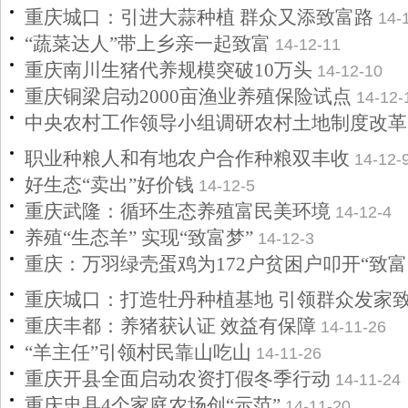
重庆城口：引进大蒜种植 群众又添致富路
14-
“蔬菜达人”带上乡亲一起致富
14-12-11
重庆南川生猪代养规模突破10万头
14-12-10
重庆铜梁启动2000亩渔业养殖保险试点
14-12-
中央农村工作领导小组调研农村土地制度改革
职业种粮人和有地农户合作种粮双丰收
14-12-
好生态“卖出”好价钱
14-12-5
重庆武隆：循环生态养殖富民美环境
14-12-4
养殖“生态羊” 实现“致富梦”
14-12-3
重庆：万羽绿壳蛋鸡为172户贫困户叩开“致富
重庆城口：打造牡丹种植基地 引领群众发家
重庆丰都：养猪获认证 效益有保障
14-11-26
“羊主任”引领村民靠山吃山
14-11-26
重庆开县全面启动农资打假冬季行动
14-11-24
重庆忠县4个家庭农场创“示范”
14-11-20