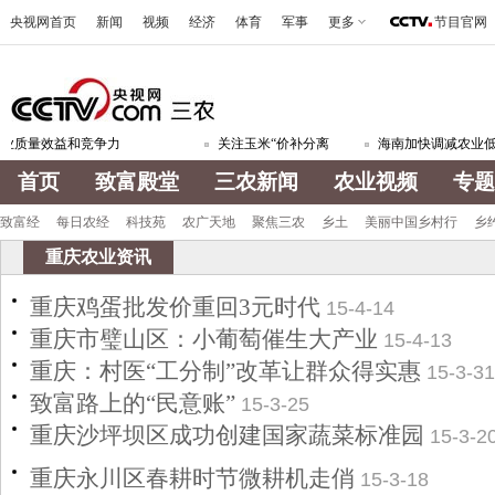
央视网首页
新闻
视频
经济
体育
军事
更多
节目官网
业质量效益和竞争力
关注玉米“价补分离
海南加快调减农业低
首页
致富殿堂
三农新闻
农业视频
专题
致富经
每日农经
科技苑
农广天地
聚焦三农
乡土
美丽中国乡村行
乡
重庆农业资讯
重庆鸡蛋批发价重回3元时代
15-4-14
重庆市璧山区：小葡萄催生大产业
15-4-13
重庆：村医“工分制”改革让群众得实惠
15-3-31
致富路上的“民意账”
15-3-25
重庆沙坪坝区成功创建国家蔬菜标准园
15-3-2
重庆永川区春耕时节微耕机走俏
15-3-18