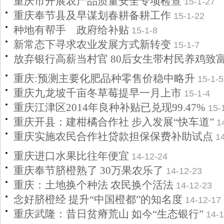
重庆市开展农产品质量安全专项检查
15-1-27
重庆奉节县及早谋划春耕备耕工作
15-1-22
种地有帮手 政府给补贴
15-1-8
新常态下寻求农业发展方式新转变
15-1-7
放弃银行高薪当村官 80后女生带村民养鸡致
重庆:预测主要化肥品种零售价稳中略升
15-1-5
重庆九龙坡千亩冬草莓提早一月上市
15-1-4
重庆江津区2014年良种补贴已兑现99.47%
15-
重庆开县：建柑橘合作社 步入发展“快车道”
1
重庆实施农民合作社贷款担保保费补助试点
1
重庆进口水果比往年便宜
14-12-24
重庆奉节脐橙熟了 30万果农乐了
14-12-23
重庆：土地换个种法 农民换个活法
14-12-23
念好脐橙经 提升“中国橙都”的知名度
14-12-17
重庆武隆：昔日贫瘠荒山 如今“生态银行”
14-1