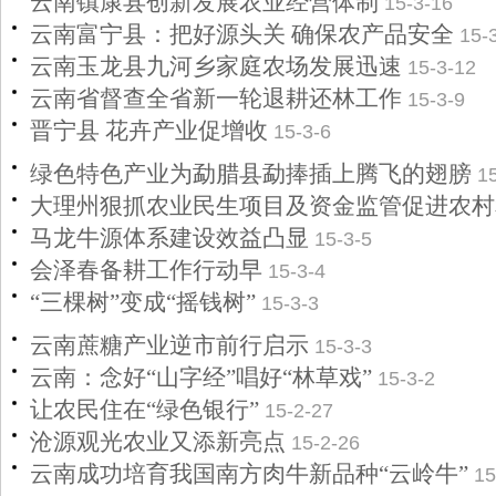
云南镇康县创新发展农业经营体制
15-3-16
云南富宁县：把好源头关 确保农产品安全
15-
云南玉龙县九河乡家庭农场发展迅速
15-3-12
云南省督查全省新一轮退耕还林工作
15-3-9
晋宁县 花卉产业促增收
15-3-6
绿色特色产业为勐腊县勐捧插上腾飞的翅膀
1
大理州狠抓农业民生项目及资金监管促进农村
马龙牛源体系建设效益凸显
15-3-5
会泽春备耕工作行动早
15-3-4
“三棵树”变成“摇钱树”
15-3-3
云南蔗糖产业逆市前行启示
15-3-3
云南：念好“山字经”唱好“林草戏”
15-3-2
让农民住在“绿色银行”
15-2-27
沧源观光农业又添新亮点
15-2-26
云南成功培育我国南方肉牛新品种“云岭牛”
15