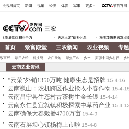
央视网首页
新闻
视频
经济
体育
军事
更多
节目官网
业质量效益和竞争力
关注玉米“价补分离
海南加快调减农业低
首页
致富殿堂
三农新闻
农业视频
专题
致富经
每日农经
科技苑
农广天地
聚焦三农
乡土
美丽中国乡村行
乡
云南农业资讯
“云菜”外销1350万吨 健康生态是招牌
15-4-16
云南巍山：农机跨区作业抢收小春作物
15-4-1
云南昌宁县生态村古茶树生金长银
15-4-14
云南永仁县宜就镇积极探索中草药产业
15-4-1
云南确保大春栽播4700万亩
15-4-9
云南石屏坝心镇杨梅上市啦
15-4-8