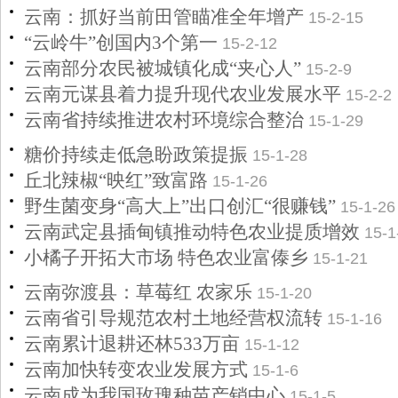
云南：抓好当前田管瞄准全年增产
15-2-15
“云岭牛”创国内3个第一
15-2-12
云南部分农民被城镇化成“夹心人”
15-2-9
云南元谋县着力提升现代农业发展水平
15-2-2
云南省持续推进农村环境综合整治
15-1-29
糖价持续走低急盼政策提振
15-1-28
丘北辣椒“映红”致富路
15-1-26
野生菌变身“高大上”出口创汇“很赚钱”
15-1-26
云南武定县插甸镇推动特色农业提质增效
15-1
小橘子开拓大市场 特色农业富傣乡
15-1-21
云南弥渡县：草莓红 农家乐
15-1-20
云南省引导规范农村土地经营权流转
15-1-16
云南累计退耕还林533万亩
15-1-12
云南加快转变农业发展方式
15-1-6
云南成为我国玫瑰种苗产销中心
15-1-5