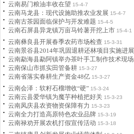
云南易门粮油丰收在望
15-4-7
云南马龙县：现代设施助推农业发展
15-4-7
云南古茶园面临保护与开发难题
15-4-5
云南石屏县异龙镇万亩马铃薯开挖上市
15-4-1
云南彝良县开展春季农药市场检查
15-3-31
云南景谷县2014年巩固退耕还林项目实施进
云南勐海县勐阿镇举办茶叶手工制作技术现场
云南保山市抓实田管备耕
15-3-27
云南省落实春耕生产资金48亿
15-3-27
云南会泽：软籽石榴增收“硬”
15-3-24
云南云县爱华镇为魔芋种植把好关
15-3-23
云南凤庆县农资物资保障有力
15-3-23
云南全力打造高原特色农业品牌
15-3-19
云南禄劝开展农机打假宣传活动
15-3-18