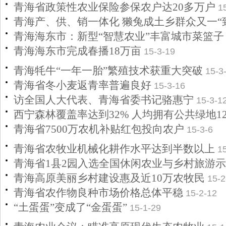
青海省政策性农业保险参保农户达20多万户
1
青海产、供、销一体化 獭兔成土乡群众又一“
青海海东市：新型“智慧农业”丰富城市菜篮子
青海海东市完成春播18万亩
15-3-19
青海牦牛“一年一胎”繁殖技术获重大突破
15-3
青海省冬小麦返青率普遍良好
15-3-16
访全国人大代表、青海省委书记骆惠宁
15-3-1
西宁森林覆盖率达到32% 人均拥有公共绿地1
青海省7500万农机补贴红包投向农户
15-3-6
青海省农牧业机械化耕作水平达到半数以上
1
青海省1县2园入选全国休闲农业与乡村旅游
青海高原美丽乡村建设惠及近10万农牧民
15-2
青海省农作物良种市场价格总体平稳
15-2-12
“土蛋蛋”变成了“金蛋蛋”
15-1-29