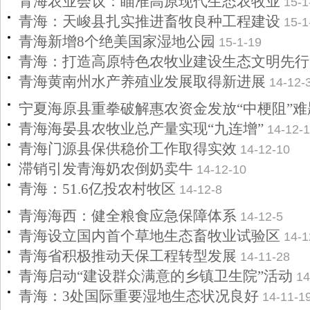
青海农业会议：瞄准高原现代生态农牧业
15-1
青海：天峻县扎实推进畜牧良种工程建设
15-1
青海新增8个绝美国家湿地公园
15-1-19
青海：打造高原特色农牧业建设生态文明先行
青海黄南州水产养殖业发展取得新进展
14-12-
宁夏海原县重拳破解惠农资金发放“中梗阻”难
青海海晏县农牧业总产量实现“九连增”
14-12-
青海门源县保供稳价工作取得实效
14-12-10
滞销引发青海奶农倒奶卖牛
14-12-10
青海：51.6亿投农村牧区
14-12-8
青海海西：健全粮食应急保障体系
14-12-5
青海设立国内首个草地生态畜牧业试验区
14-1
青海省积极推动天保工程转型发展
14-11-28
青海启动“建设群众满意的乡镇卫生院”活动
14
青海：3处国际重要湿地生态状况良好
14-11-1