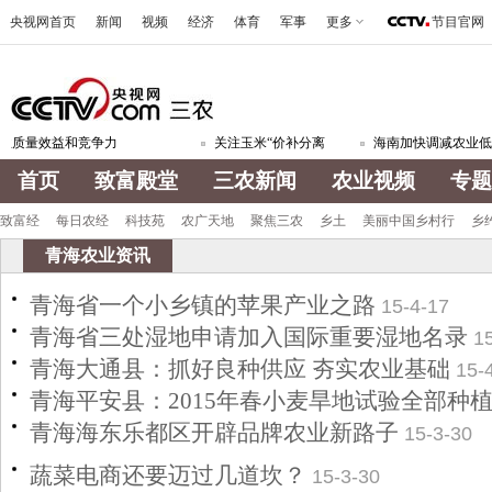
央视网首页
新闻
视频
经济
体育
军事
更多
节目官网
质量效益和竞争力
关注玉米“价补分离
海南加快调减农业低效
首页
致富殿堂
三农新闻
农业视频
专题
致富经
每日农经
科技苑
农广天地
聚焦三农
乡土
美丽中国乡村行
乡
青海农业资讯
青海省一个小乡镇的苹果产业之路
15-4-17
青海省三处湿地申请加入国际重要湿地名录
1
青海大通县：抓好良种供应 夯实农业基础
15-
青海平安县：2015年春小麦旱地试验全部种
青海海东乐都区开辟品牌农业新路子
15-3-30
蔬菜电商还要迈过几道坎？
15-3-30