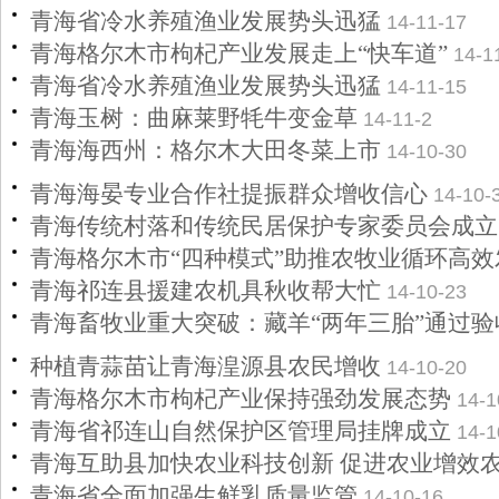
青海省冷水养殖渔业发展势头迅猛
14-11-17
青海格尔木市枸杞产业发展走上“快车道”
14-1
青海省冷水养殖渔业发展势头迅猛
14-11-15
青海玉树：曲麻莱野牦牛变金草
14-11-2
青海海西州：格尔木大田冬菜上市
14-10-30
青海海晏专业合作社提振群众增收信心
14-10-
青海传统村落和传统民居保护专家委员会成立
青海格尔木市“四种模式”助推农牧业循环高效
青海祁连县援建农机具秋收帮大忙
14-10-23
青海畜牧业重大突破：藏羊“两年三胎”通过验
种植青蒜苗让青海湟源县农民增收
14-10-20
青海格尔木市枸杞产业保持强劲发展态势
14-1
青海省祁连山自然保护区管理局挂牌成立
14-1
青海互助县加快农业科技创新 促进农业增效
青海省全面加强生鲜乳质量监管
14-10-16