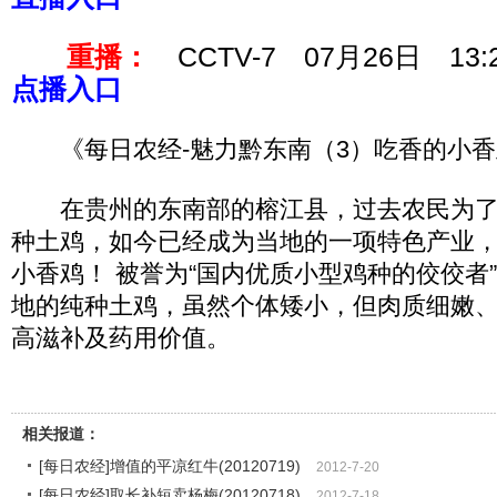
重播：
CCTV-7 07月26日 13:
点播入口
《每日农经-魅力黔东南（3）吃香的小香鸡-2
在贵州的东南部的榕江县，过去农民为了
种土鸡，如今已经成为当地的一项特色产业
小香鸡！ 被誉为“国内优质小型鸡种的佼佼者
地的纯种土鸡，虽然个体矮小，但肉质细嫩
高滋补及药用价值。
相关报道：
[每日农经]增值的平凉红牛(20120719)
2012-7-20
[每日农经]取长补短卖杨梅(20120718)
2012-7-18