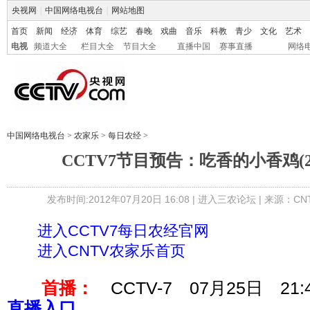
央视网
|
中国网络电视台
|
网站地图
首页
新闻
经济
体育
综艺
春晚
戏曲
音乐
科教
青少
文化
艺术
电视
频道大全
栏目大全
节目大全
直播中国
赛事直播
网络
中国网络电视台
>
农家乐
>
每日农经
>
CCTV7节目预告：吃香的小香鸡(20
发布时间:2012年07月20日 16:08 |
进入三农论坛
| 来源：CN
进入CCTV7每日农经官网
进入CNTV农家乐首页
首播：
CCTV-7 07月25日 21:
直播入口