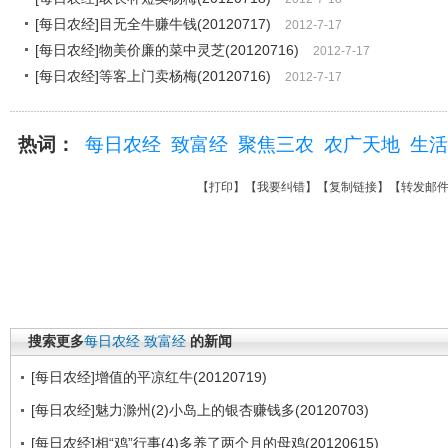
[每日农经]目无全牛赚牛钱(20120717)
2012-7-17
[每日农经]物美价廉的菜中灵芝(20120716)
2012-7-17
[每日农经]等客上门卖杨梅(20120716)
2012-7-17
热词：
每日农经
致富经
聚焦三农
农广天地
生活
【
打印
】【
我要纠错
】【
复制链接
】【
转发邮
搜索更多
每日农经
致富经
的新闻
[每日农经]增值的平凉红牛(20120719)
[每日农经]魅力滁州(2)小岛上的银杏赚钱多(20120703)
[每日农经]相“鸡”行事(4)多养了两个月的母鸡(20120615)