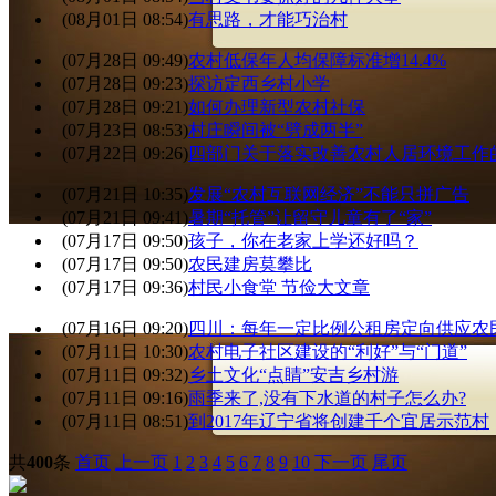
(08月01日 08:54)
有思路，才能巧治村
(07月28日 09:49)
农村低保年人均保障标准增14.4%
(07月28日 09:23)
探访定西乡村小学
(07月28日 09:21)
如何办理新型农村社保
(07月23日 08:53)
村庄瞬间被“劈成两半”
(07月22日 09:26)
四部门关于落实改善农村人居环境工作
(07月21日 10:35)
发展“农村互联网经济”不能只拼广告
(07月21日 09:41)
暑期“托管”让留守儿童有了“家”
(07月17日 09:50)
孩子，你在老家上学还好吗？
(07月17日 09:50)
农民建房莫攀比
(07月17日 09:36)
村民小食堂 节俭大文章
(07月16日 09:20)
四川：每年一定比例公租房定向供应农
(07月11日 10:30)
农村电子社区建设的“利好”与“门道”
(07月11日 09:32)
乡土文化“点睛”安吉乡村游
(07月11日 09:16)
雨季来了,没有下水道的村子怎么办?
(07月11日 08:51)
到2017年辽宁省将创建千个宜居示范村
共
400
条
首页
上一页
1
2
3
4
5
6
7
8
9
10
下一页
尾页