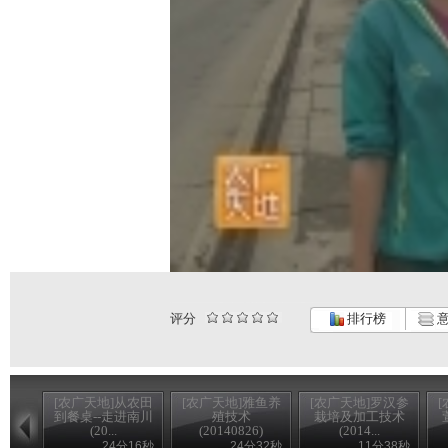
评分
排行榜
意
[农广天地]从农田
[农广天地]雅鱼养
[农广天地]罗汉参
到餐桌--走进南川
殖技术
栽培及加工技术
(20...
(20140826)
(2014...
24分16秒
24分32秒
11分38秒