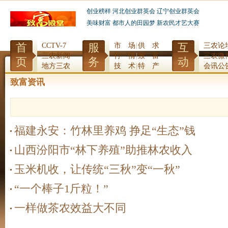
创业榜样
河北创业群英会
辽宁创业群英会
美味财富
都市人的田园梦
新农民才艺大赛
首
服
互
CCTV-7
市 场
|
供 求
三农论
三农新闻
行 情
|
致 富
三农微
页
务
动
地方三农
技 术
|
特 产
会讯公
致富资讯
福建永安：竹林里养鸡 挣足“生态”钱
山西汾阳市“林下养殖”助推林农收入
玉米机收，让传统“三秋”变“一秋”
“一个棒子1斤粒！”
一样做茶农效益大不同