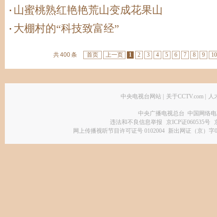
山蜜桃熟红艳艳荒山变成花果山
大棚村的“科技致富经”
共
400
条
首页
上一页
1
2
3
4
5
6
7
8
9
10
中央电视台网站
|
关于CCTV.com
|
人
中央广播电视总台 中国网络电
违法和不良信息举报
京ICP证060535号
网上传播视听节目许可证号 0102004
新出网证（京）字0