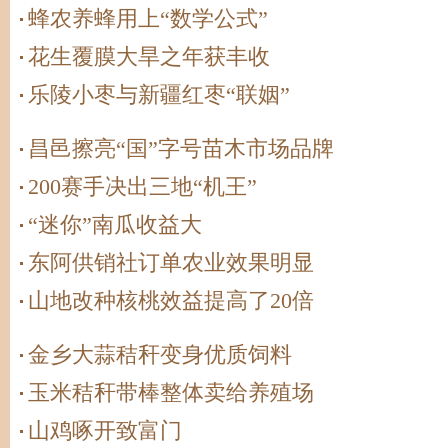
蜂农养蜂用上“数学公式”
花生覆膜大旱之年获丰收
乐陵小枣与新疆红枣“联姻”
昌邑擦亮“国”字号苗木市场品牌
200赛手决出三地“机王”
“迷你”南瓜收益大
东阿供销社订单农业效果明显
山地改种核桃效益提高了20倍
金乡大蒜秸秆变身优质饲料
玉米秸秆带棒整体卖给养殖场
山鸡啄开致富门