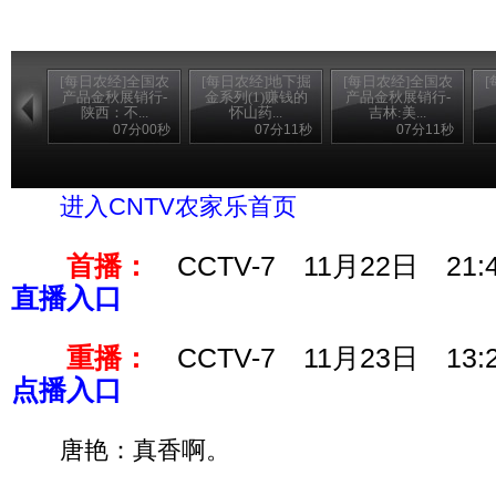
[每日农经]全国农
[每日农经]地下掘
[每日农经]全国农
产品金秋展销行-
金系列(1)赚钱的
产品金秋展销行-
陕西：不...
怀山药...
吉林:美...
07分00秒
07分11秒
07分11秒
进入CCTV7每日农经官网
进入CNTV农家乐首页
首播：
CCTV-7 11月22日 21:
直播入口
重播：
CCTV-7 11月23日 13:
点播入口
唐艳：真香啊。