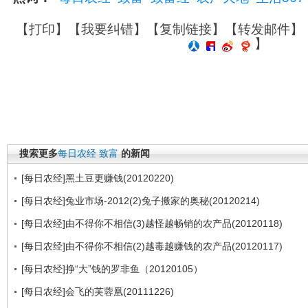
【
打印
】【
我要纠错
】【
复制链接
】【
转发邮件
】
】
搜索更多
每日农经
致富
的新闻
[每日农经]黑土豆更赚钱(20120220)
[每日农经]兔业市场-2012(2)兔子搬家的奥秘(20120214)
[每日农经]由不得你不相信(3)越怪越畅销的农产品(20120118)
[每日农经]由不得你不相信(2)越毒越赚钱的农产品(20120117)
[每日农经]挣“大”钱的罗非鱼（20120105）
[每日农经]会飞的芙蓉凰(20111226)