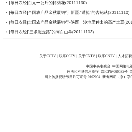
[每日农经]百元一公斤的怀菊花(20111130)
[每日农经]全国农产品金秋展销行-新疆:“遭抢”的杏鲍菇(20111110)
[每日农经]全国农产品金秋展销行-陕西：沙地里种出的高产土豆(2011
[每日农经]“三条腿走路”的阿白山羊(20111103)
关于CCTV
|
联系CCTV
|
关于CNTV
|
联系CNTV
|
人才招聘
中国中央电视台 中国网络电
违法和不良信息举报
京ICP证060535号
网上传播视听节目许可证号 0102004
新出网证（京）字0