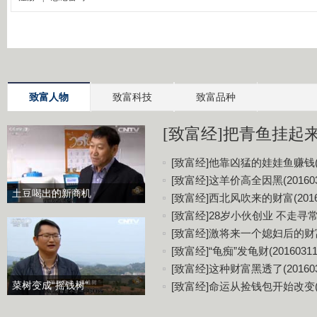
致富人物
致富科技
致富品种
[致富经]把青鱼挂起来更
[致富经]他靠凶猛的娃娃鱼赚钱(20
[致富经]这羊价高全因黑(201603
土豆喝出的新商机
[致富经]西北风吹来的财富(20160
[致富经]28岁小伙创业 不走寻常路(
[致富经]激将来一个媳妇后的财富(2
[致富经]“龟痴”发龟财(20160311
[致富经]这种财富黑透了(201603
菜树变成“摇钱树”
[致富经]命运从捡钱包开始改变(20