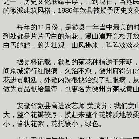
之一，历史文化底蕴丰厚，直到现在，当地
的徽派建筑风格，1986年歙县被授予历史文
每年的11月份，是歙县一年当中最美的时
到处都是片片雪白的菊花，漫山遍野竞相开
白雪皑皑，蔚为壮观，山风拂来，阵阵淡淡
据史料记载，歙县的菊花种植源于宋朝，
间京城流行红眼病，久治不愈，徽州府得知
花进贡朝廷，外敷内洗很快治愈了红眼病，
做为贡品献给皇帝，也更名为徽州贡菊或黄
安徽省歙县高进农艺师 黄茂贵：我们黄山
大，整个花瓣较厚，摸起来整个花瓣质地较
小，管状花絮，花托较小，绿色。