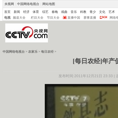
央视网
|
中国网络电视台
|
网站地图
首页
新闻
经济
体育
综艺
春晚
戏曲
音乐
科教
青少
文化
艺术
电视
频道大全
栏目大全
节目大全
直播中国
赛事直播
网络
中国网络电视台
>
农家乐
>
每日农经
>
[每日农经]年产值4
发布时间:2011年12月21日 23:33 |