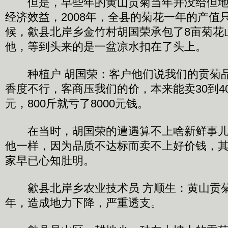
但是，早些年的黄山贡菊当年并没给但地
经济效益，2008年，全县的菊花一年的产值只
候，歙县北岸乡金竹村胡国荣承包了8亩菊花
他，等到头来的是一盆凉水扣在了头上。
种植户 胡国荣：客户他们说我们的贡菊品
香度不行，客商压我们的价，本来能卖30到40
元，800斤就亏了8000元钱。
在当时，胡国荣的遭遇算不上啥新鲜事儿
他一样，因为品质不达标而卖不上好价钱，
家早已心知肚明。
歙县北岸乡农业技术员 方顺生：黄山贡菊
年，造成地力下降，严重透支。