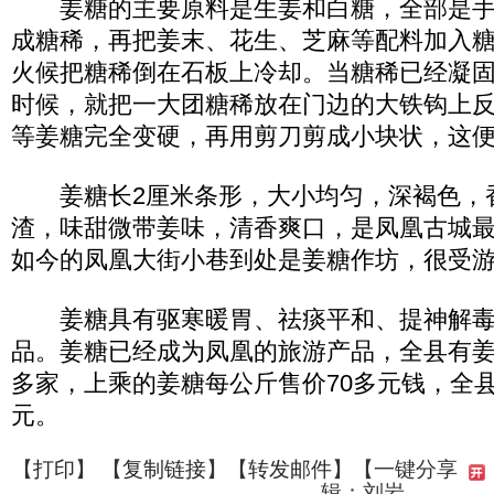
姜糖的主要原料是生姜和白糖，全部是手
成糖稀，再把姜末、花生、芝麻等配料加入
火候把糖稀倒在石板上冷却。当糖稀已经凝
时候，就把一大团糖稀放在门边的大铁钩上
等姜糖完全变硬，再用剪刀剪成小块状，这
姜糖长2厘米条形，大小均匀，深褐色，
渣，味甜微带姜味，清香爽口，是凤凰古城
如今的凤凰大街小巷到处是姜糖作坊，很受
姜糖具有驱寒暖胃、祛痰平和、提神解毒
品。姜糖已经成为凤凰的旅游产品，全县有姜
多家，上乘的姜糖每公斤售价70多元钱，全县
元。
【
打印
】 【
复制链接
】【
转发邮件
】
【一键分享
辑：刘岩