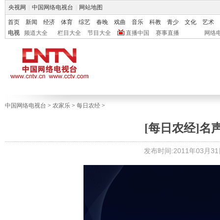
央视网
|
中国网络电视台
|
网站地图
首页
新闻
经济
体育
综艺
春晚
戏曲
音乐
科教
青少
文化
艺术
电视
频道大全
栏目大全
节目大全
直播中国
赛事直播
网络
中国网络电视台
>
农家乐
>
每日农经
>
[每日农经]名声在
发布时间:2011年03月31日 