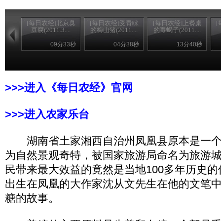
[每日农经]北京臭
[每日农经]受青睐
[每日农经]上餐桌
豆腐(2011.3....
的梅山猪(2011....
的毒蝎子(2011....
09分33秒
04分38秒
13分40秒
>>>进入《每日农经》官网
>>>进入农家乐台
湖南省土家湘西自治州凤凰县原本是一个
为自然景观奇特，被国家旅游局命名为旅游
民带来最大效益的竟然是当地100多年历史
出生在凤凰的大作家沈从文先生在他的文笔
糖的故事。