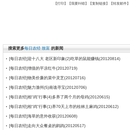
【
打印
】【
我要纠错
】【
复制链接
】【
转发邮件
搜索更多
每日农经
致富
的新闻
[每日农经]迎十八大 老区新印象(2)吃草的鼠能赚钱(20120814)
[每日农经]增值的平凉红牛(20120719)
[每日农经]物美价廉的菜中灵芝(20120716)
[每日农经]魅力滁州(5)南谯寻宝(20120706)
[每日农经]相“鸡”行事(4)多养了两个月的母鸡(20120615)
[每日农经]相“鸡”行事(1)养70天上市的桂林土麻鸡(20120612)
[每日农经]海草的意外收获(20120608)
[每日农经]走向大众餐桌的鹧鸪(20120517)