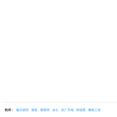
热词：
每日农经
致富
致富经
乡土
农广天地
科技苑
聚焦三农