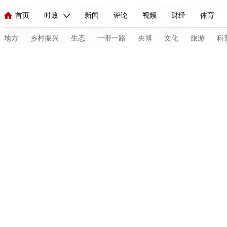
首页
时政
新闻
评论
视频
财经
体育
人民领袖习近平
直播
海外频道
片库
iPanda
栏目大全
联播+
English
中国领导人
节目单
Монгол
听音
央视快评
微视频
习式妙语
主持人
地方
乡村振兴
生态
一带一路
央博
文化
旅游
科
总台春晚
网络春晚
共产党员网
秧纪录
纪录片网
新闻
国内
国际
评论
经济
军事
科技
人民领袖习近平
联播+
热解读
天天学习
习式妙语
视频
小央视频
小央直播
直播中国
熊猫频道
V
现场
前线
比划
快看
蓝海中国
新兵请入列
体育
直播
竞猜
2026年世界杯
2026年冬奥会
C
VIP会员
CCTV奥林匹克频道
生活体育大会
体育江湖