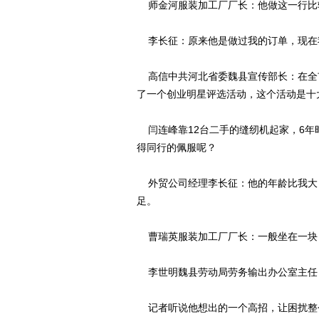
师金河服装加工厂厂长：他做这一行比
李长征：原来他是做过我的订单，现在
高信中共河北省委魏县宣传部长：在全
了一个创业明星评选活动，这个活动是十
闫连峰靠12台二手的缝纫机起家，6年
得同行的佩服呢？
外贸公司经理李长征：他的年龄比我大
足。
曹瑞英服装加工厂厂长：一般坐在一块
李世明魏县劳动局劳务输出办公室主任
记者听说他想出的一个高招，让困扰整