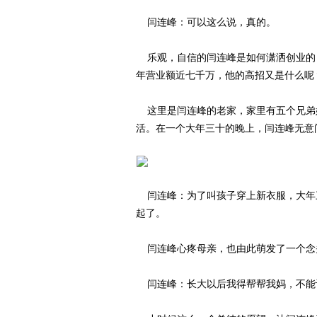
闫连峰：可以这么说，真的。
乐观，自信的闫连峰是如何潇洒创业的？
年营业额近七千万，他的高招又是什么呢
这里是闫连峰的老家，家里有五个兄弟
活。在一个大年三十的晚上，闫连峰无意
闫连峰：为了叫孩子穿上新衣服，大年
起了。
闫连峰心疼母亲，也由此萌发了一个念
闫连峰：长大以后我得帮帮我妈，不能