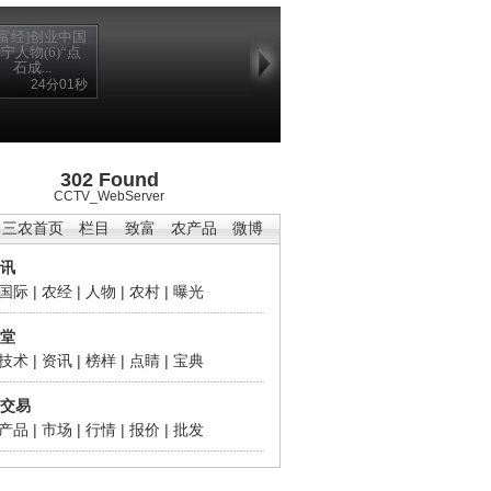
致富经]创业中国
辽宁人物(6)“点
石成...
24分01秒
302 Found
CCTV_WebServer
三农首页
栏目
致富
农产品
微博
讯
国际
|
农经
|
人物
|
农村
|
曝光
堂
技术
|
资讯
|
榜样
|
点睛
|
宝典
交易
产品
|
市场
|
行情
|
报价
|
批发