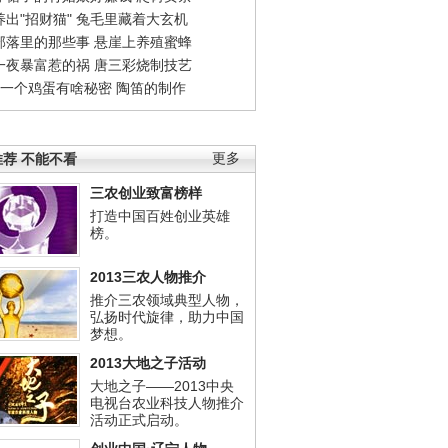
出"招财猫"
兔毛里藏着大玄机
部落里的那些事
悬崖上养殖蜜蜂
一夜暴富惹的祸
唐三彩烧制技艺
钱一个鸡蛋有啥秘密
陶笛的制作
荐 不能不看
更多
三农创业致富榜样
打造中国百姓创业英雄
榜。
2013三农人物推介
推介三农领域典型人物，
弘扬时代旋律，助力中国
梦想。
2013大地之子活动
大地之子——2013中央
电视台农业科技人物推介
活动正式启动。