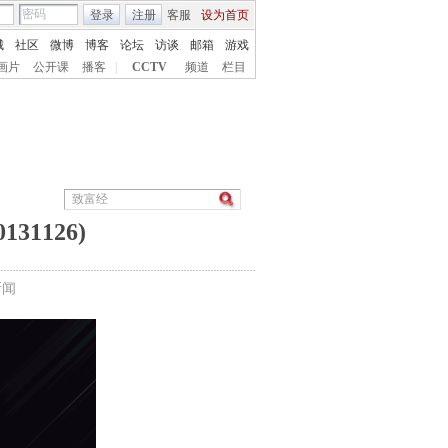
登录
注册
客服
设为首页
城
社区
微博
博客
论坛
访谈
邮箱
游戏
画片
公开课
播客
|
CCTV
频道
栏目
1126)
新闻