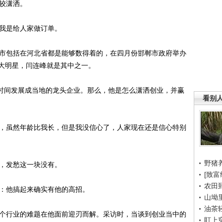
较潇洒。
我是给人家做订单。
市包括在河北省都是能够数得着的，在四月份邯郸市政府举办
大明星，闫连峰就是其中之一。
时间发展成当地的龙头企业。那么，他是怎么潇洒创业，并赢
看别
，虽然年龄比我长，但是我没信心了，人家现在还是信心特别
野猪
，发愁这一块没有。
[致富
农田
：他搞起来确实有他的高招。
山坳
油茶
个行业的难题在他面前迎刃而解。采访时，当谈到创业当中的
盯上