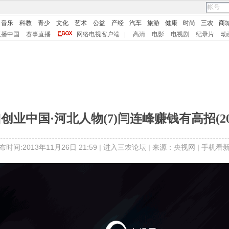
音乐
科教
青少
文化
艺术
公益
产经
汽车
旅游
健康
时尚
三农
商
直播中国
赛事直播
网络电视客户端
|
高清
电影
电视剧
纪录片
动
]创业中国·河北人物(7)闫连峰赚钱有高招(2013
布时间:2013年11月26日 21:59 |
进入三农论坛
| 来源：央视网 |
手机看