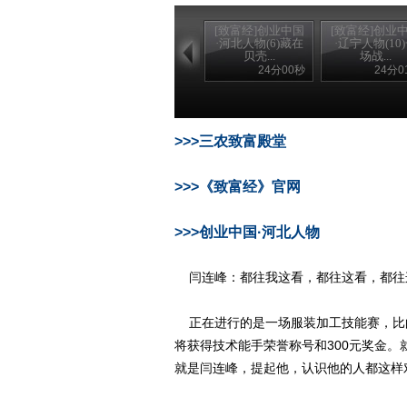
[致富经]创业中国
[致富经]创业
·河北人物(6)藏在
·辽宁人物(10
贝壳...
场战...
24分00秒
24分0
>>>三农致富殿堂
>>>《致富经》官网
>>>创业中国·河北人物
闫连峰：都往我这看，都往这看，都往
正在进行的是一场服装加工技能赛，比
将获得技术能手荣誉称号和300元奖金
就是闫连峰，提起他，认识他的人都这样