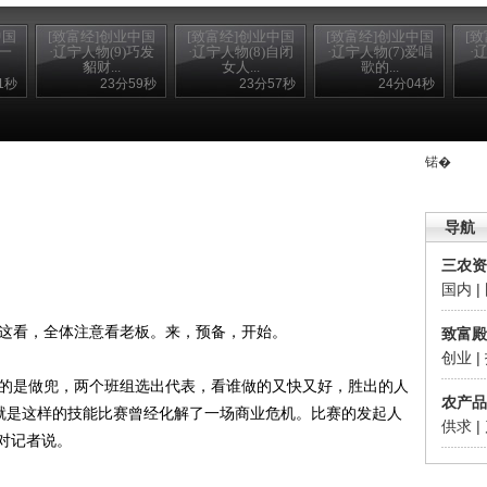
中国
[致富经]创业中国
[致富经]创业中国
[致富经]创业中国
[
)一
·辽宁人物(9)巧发
·辽宁人物(8)自闭
·辽宁人物(7)爱唱
·
貂财...
女人...
歌的...
1秒
23分59秒
23分57秒
24分04秒
锘�
导航
三农资
国内
|
这看，全体注意看老板。来，预备，开始。
致富殿
创业
|
的是做兜，两个班组选出代表，看谁做的又快又好，胜出的人
农产品
。就是这样的技能比赛曾经化解了一场商业危机。比赛的发起人
供求
|
对记者说。