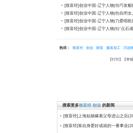
[致富经]创业中国·辽宁人物(9)巧发貂财
[致富经]创业中国·辽宁人物(8)自闭女人
[致富经]创业中国·辽宁人物(7)爱唱歌的
[致富经]创业中国·辽宁人物(6)“点石成金
热词：
致富经
创业
财富
服装加工
闫连
【
打印
】【
举报
搜索更多
致富经
创业
的新闻
[致富经]上海姑娘瞒着父母进山之后(201
[致富经]靠自身爱好成就的一番事业(201