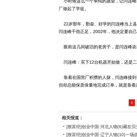
小时候这么一个单纯的愿望，让闫连峰和
厂做起了学徒。
22岁那年，勤奋、好学的闫连峰当上县
闫连峰干劲正足，2002年，他决定要自
眼前这几间破旧的老房子，是闫连峰农
闫连峰：买下12台机器开始做，还是二
靠着在国营厂积攒的人脉，闫连峰接到
但却总能保质保量地完成订单，就是靠着
1
相关报道：
[致富经]创业中国·河北人物(6)藏在贝壳
[致富经]创业中国·辽宁人物(10)一场战