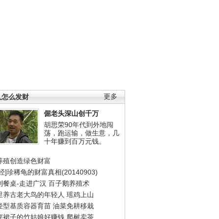
人怎么发财
更多
倔老头深山创千万
胡思荣90年代到外地闯
荡，跑运输，做生意，几
十年赚到百万元钱。
养殖创造绿色财富
经]珍稀龟的财富真相(20140903)
到餐桌-走进广汉
百子鹅养殖术
里养古老大鸟的年轻人
瑶鸡上山
轻型基质容器育苗
油菜免耕移栽
穿裙子的竹姑娘好赚钱
爬树卖茶