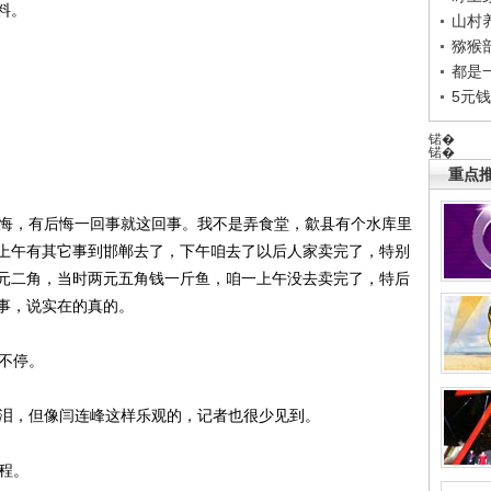
料。
山村养
猕猴
都是
5元
锘�
锘�
重点推
悔，有后悔一回事就这回事。我不是弄食堂，歙县有个水库里
上午有其它事到邯郸去了，下午咱去了以后人家卖完了，特别
元二角，当时两元五角钱一斤鱼，咱一上午没去卖完了，特后
事，说实在的真的。
不停。
泪，但像闫连峰这样乐观的，记者也很少见到。
程。