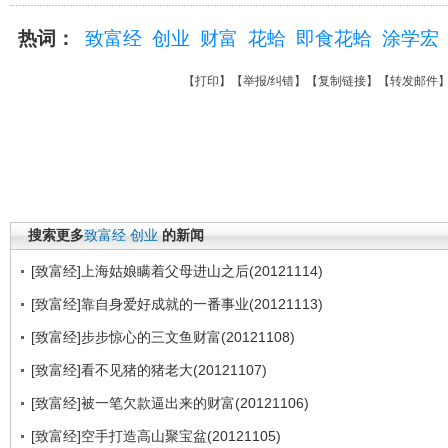
热词：
致富经
创业
财富
花蛤
即食花蛤
涂学宏
【
打印
】【
举报/纠错
】【
复制链接
】【
转发邮件
搜索更多
致富经
创业
的新闻
[致富经]上海姑娘瞒着父母进山之后(20121114)
[致富经]靠自身爱好成就的一番事业(20121113)
[致富经]步步惊心的三文鱼财富(20121108)
[致富经]看不见猪的猪老大(20121107)
[致富经]被一笔欠款逼出来的财富(20121106)
[致富经]空手打造高山聚宝盆(20121105)