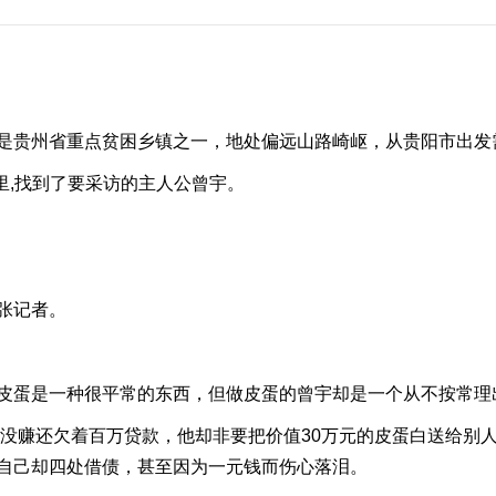
贵州省重点贫困乡镇之一，地处偏远山路崎岖，从贵阳市出发
里,找到了要采访的主人公曾宇。
张记者。
蛋是一种很平常的东西，但做皮蛋的曾宇却是一个从不按常理
赚还欠着百万贷款，他却非要把价值30万元的皮蛋白送给别人吃
自己却四处借债，甚至因为一元钱而伤心落泪。