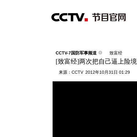
首页
直播
节目单
综合
新闻
财经
综艺
中文国际
体
CCTV-7国防军事频道
致富经
[致富经]两次把自己逼上险境之后
来源：
CCTV
2012年10月31日 01:29