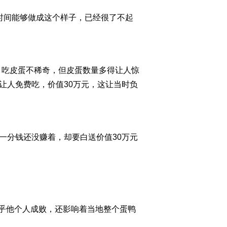
时间能够做成这个样子，已经很了不起
2012-10-15 22:51:05
[致富经]为证清白回村创
业的女孩(20121012)
，吃皮蛋不稀奇，但皮蛋数量多得让人惊
2012-10-13 01:09:46
让人免费吃，价值30万元，这让当时负
[致富经]拄着双拐守候12
年的财富(20121011)
2012-10-11 22:30:57
分钱还没赚着，却要白送价值30万元
[致富经]在没人敢去的地
方创造财富(20121010)
2012-10-10 22:49:35
[致富经]被一个承诺诱惑
乎他个人成败，还影响着当地整个蛋鸭
的财富(20121009)