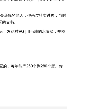
2012-09-26 23:24:34
[致富经]捅破行业秘密带
会赚钱的能人，他杀过猪卖过肉，当时
来的财富(20120925)
区的支书。
后，发动村民利用当地的水资源，规模
2012-09-26 01:46:05
[致富经]农村老哥一招成
为营销高手(20120924)
2012-09-25 02:35:37
，每年能产260个到280个蛋。你
[致富经]从一次策划的聚
会中发现的商机
(20120921)
2012-09-21 23:15:25
[致富经]海归女在一撮牛
毛上抓出的财富
(20120920)