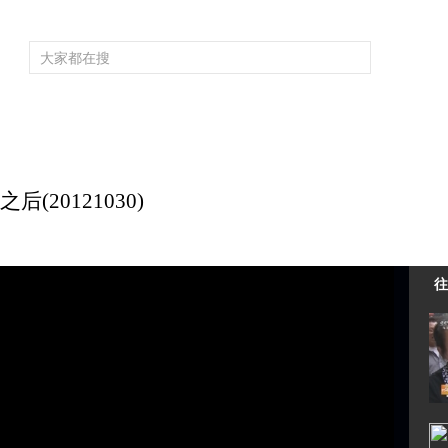
频道大全
栏目大全
片库
4K专区
听
育
电影
国防军事
电视剧
纪录
科教
戏曲
社会与法
少
(20121030)
往