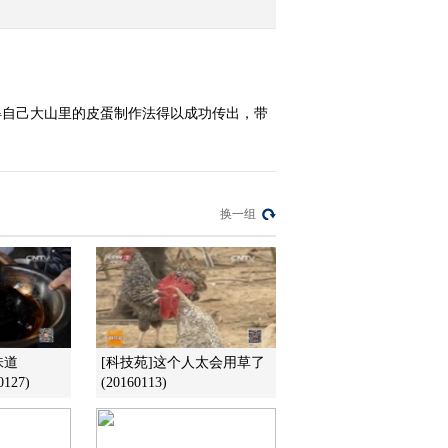
2012-09-20 23:59:41
[致富经]与大多数人对着
干得来的财富(20120919)
得自己大山里的皮蛋制作法得以成功传出，带
2012-09-19 22:45:24
[致富经]像储存酒一样养
甲鱼(20120917)
换一组
2012-09-17 22:06:01
味道
[科技苑]这个人太会用草了
127)
(20160113)