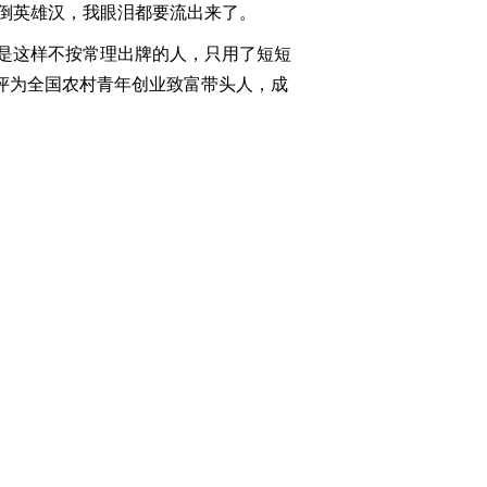
倒英雄汉，我眼泪都要流出来了。
2012-10-19 23:31:38
是这样不按常理出牌的人，只用了短短
央评为全国农村青年创业致富带头人，成
[致富经]荒山上来了知猪
侠(20121018)
2012-10-19 00:19:52
[致富经]用吃亏的办法成
就的娃娃鱼财富
(20121017)
2012-10-18 02:03:11
[致富经]美人手指引发的
财富(20121016)
2012-10-16 22:50:07
[致富经]倾家荡产后的财
富爆发(20121015)