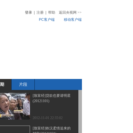
来的财富(20121106)
登录
|
注册
|
帮助
返回央视网
>>
PC客户端
移动客户端
2012-11-06 22:27:47
[致富经]空手打造高山聚
音
热榜
宝盆(20121105)
微视频
儿
音乐
体育赛事
农业农村
2012-11-05 23:18:18
[致富经]探秘蛇王成名的
背后(20121102)
期
片段
2012-11-02 22:51:10
[致富经]贷款也要请明星
(20121101)
2012-11-01 22:35:02
[致富经]铁汉柔情追来的