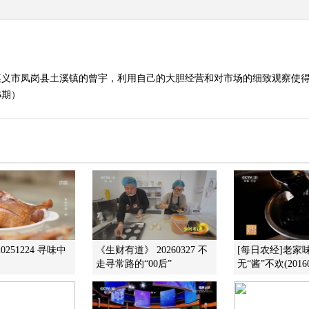
遵义市凤岗县土溪镇的曾宇，利用自己的大胆经营和对市场的细致观察使
6期）
0251224 寻味中
《生财有道》 20260327 不
[每日农经]老家
走寻常路的“00后”
无“酱”不欢(20160