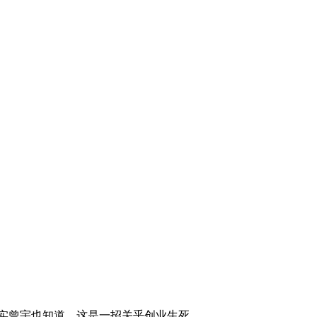
2012-10-10 00:00:11
[致富经]看不见猪的猪老
大(20121008)
2012-10-08 22:19:25
[致富经]神枪手闯入陌生
领地之后(20120928)
2012-09-28 23:20:48
[致富经]打工妹遭遇流言
蜚语之后(20120927)
2012-09-27 22:35:27
[致富经]自卑小伙赌气离
家后(20120926)
实曾宇也知道，这是一招关乎创业生死