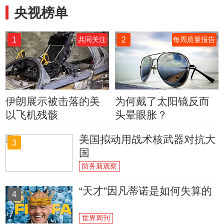
央视榜单
1
2
共同关注
每周质量报告
伊朗展示被击落的美
为何戴了太阳镜反而
以飞机残骸
头晕眼胀？
美国拟动用战术核武器对抗大
3
国
防务新观察
“天才”因凡蒂诺是如何失算的
4
世界周刊