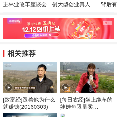
进林业改革座谈会
创大型创业真人秀
背后
《带你闯天下》
(2014
(20140503)
相关推荐
[致富经]跟着他为什么
[每日农经]坐上缆车的
就赚钱(20160303)
娃娃鱼限量卖
20160413