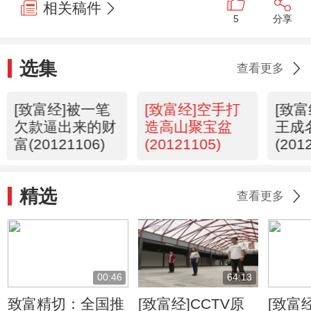
相关稿件
5
分享
选集
查看更多
[致富经]被一笔
[致富经]空手打
[致
欠款逼出来的财
造高山聚宝盆
王成
富(20121106)
(20121105)
(201
精选
查看更多
00:46
64:13
致富精切：全国推
[致富经]CCTV原
[致富