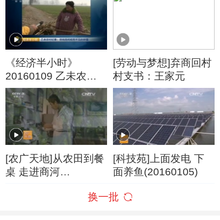
《经济半小时》
[劳动与梦想]弃商回村
20160109 乙未农村
村支书：王家元
纪事：寻找田间视而
不见的财富
[农广天地]从农田到餐
[科技苑]上面发电 下
桌 走进商河
面养鱼(20160105)
(20160115)
换一批