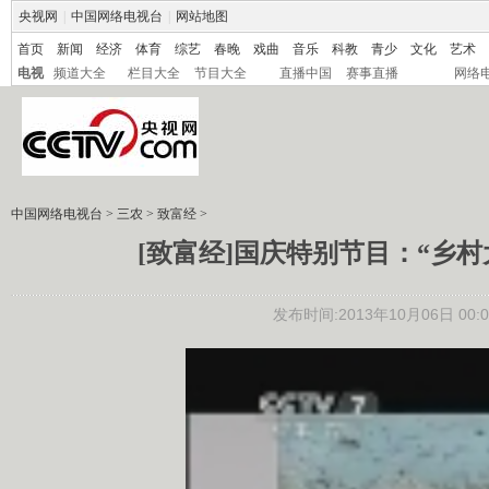
央视网
|
中国网络电视台
|
网站地图
首页
新闻
经济
体育
综艺
春晚
戏曲
音乐
科教
青少
文化
艺术
电视
频道大全
栏目大全
节目大全
直播中国
赛事直播
网络
中国网络电视台
>
三农
>
致富经
>
[致富经]国庆特别节目：“乡村大集
发布时间:2013年10月06日 00:0