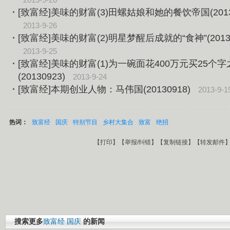
[致富经]美味的财富(3)田螺姑娘和她的餐饮帝国(20130
2013-9-26
[致富经]美味的财富(2)明星梦醒后成就的“食神”(20130
2013-9-25
[致富经]美味的财富(1)为一碗面花400万元买25个字
(20130923)
2013-9-24
[致富经]本期创业人物：马伟国(20130918)
2013-9-1
热词：
致富经
国庆
特别节目
乡村大集合
致富
绝招
【
打印
】【
举报/纠错
】【
复制链接
】【
转发邮件
搜索更多
致富经
国庆
的新闻