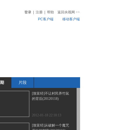
业(20120201)
登录
|
注册
|
帮助
返回央视网
>>
PC客户端
移动客户端
2012-02-01 23:42:52
[致富经]养上遭人忌讳的
音
热榜
黑鸡之后(20120120)
微视频
儿
音乐
体育赛事
农业农村
2012-01-20 22:42:07
[致富经]野猪成灾后的财
富发现(20120119)
期
片段
2012-01-19 22:48:40
[致富经]不让村民养竹鼠
的背后(20120118)
2012-01-18 22:18:13
[致富经]从破解一个魔咒