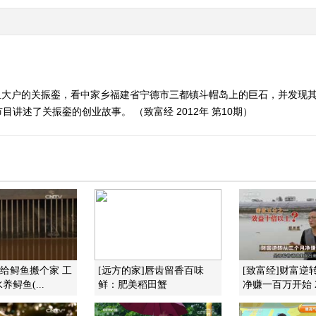
鱼大户的关振銮，看中家乡福建省宁德市三都镇斗帽岛上的巨石，并发现
讲述了关振銮的创业故事。 （致富经 2012年 第10期）
]给鲟鱼搬个家 工
[远方的家]唇齿留香百味
[致富经]财富逆
鲟鱼(...
鲜：肥美稻田蟹
净赚一百万开始 20