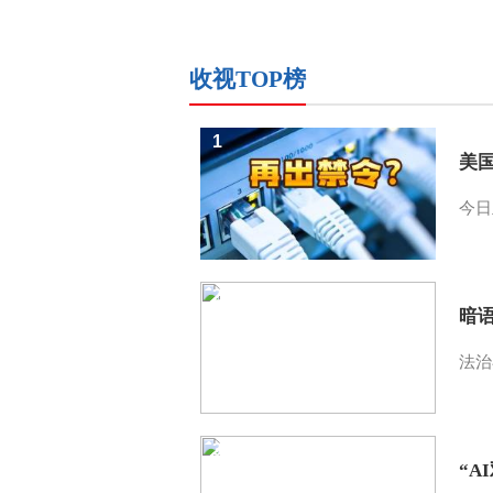
收视TOP榜
1
美
今日
2
暗
法治
3
“A