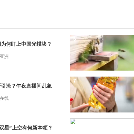
6
国为何盯上中国光模块？
亚洲
7
语引流？午夜直播间乱象
在线
8
I双星”上空有何新本领？