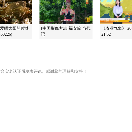
]爱晒太阳的紫菜
[中国影像方志]福安篇 当代
《农业气象》 201
60226)
记
21:52