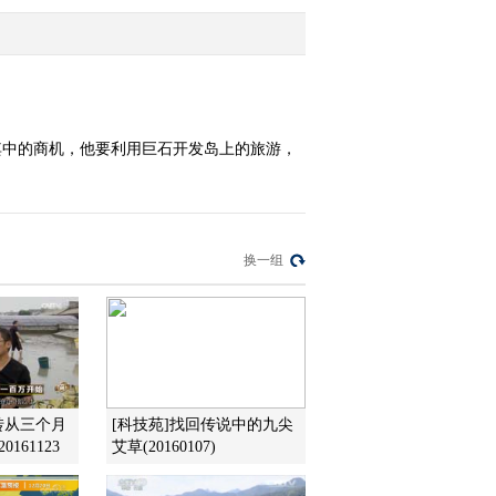
2012-01-10 22:28:25
[致富经]归国华侨摆下鳄
鱼阵(20120109)
其中的商机，他要利用巨石开发岛上的旅游，
2012-01-09 23:08:52
[致富经]偏僻古镇里的财
富发现(20120106)
换一组
2012-01-06 22:46:51
[致富经]养上遭人忌讳的
黑鸡之后(20120105)
2012-01-05 22:28:18
转从三个月
[科技苑]找回传说中的九尖
161123
艾草(20160107)
[致富经]带着女友走进羊
圈之后(20120104)