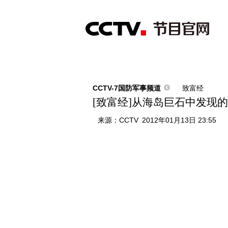
首页
直播
节目单
综合
新闻
财经
综艺
中文国际
体
CCTV-7国防军事频道
致富经
[致富经]从海岛巨石中发现的财富
来源：
CCTV
2012年01月13日 23:55