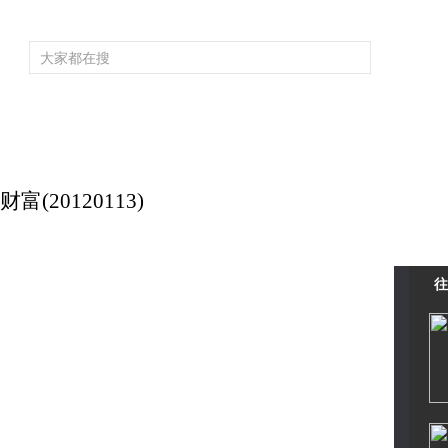
频道大全
栏目大全
片库
4K专区
听
育
电影
国防军事
电视剧
纪录
科教
戏曲
社会与法
少
(20120113)
往