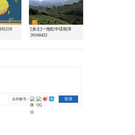
2012-01-04 23:46:37
[致富经]放弃30万元年收
91219
[乡土]一泡红中话坦洋
入回村之后(20120103)
20160422
2012-01-03 22:34:06
[致富经]坚强母亲把儿女
召回大山之后(20120102)
2012-01-02 23:09:14
[致富经]敢想敢干 赚钱有
道(20111230)
2011-12-30 22:26:42
[致富经]在濒临灭绝的土
猪身上发现的商机
(20111229)