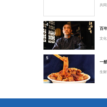
共同
4
百
文化
5
一醋
生财