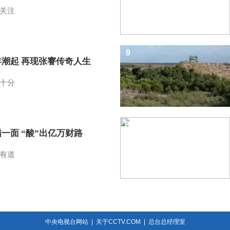
关注
9
年潮起 再现张謇传奇人生
十分
10
一面 “酸”出亿万财路
有道
中央电视台网站
|
关于CCTV.COM
|
总台总经理室