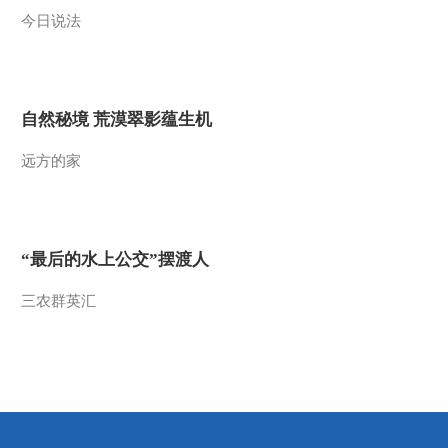
(20111223)
今日说法
2011-12-23 22:14:40
[致富经]第二届创业致富
榜样推介活动路演(1)榜样
到身边——走进石家庄
(2011122...
自然秘境 荒漠翠影蕴生机
2011-12-22 23:19:29
远方的家
[致富经]第二届创业致富
榜样推介活动节目展播
(10)转学风波引发的财富
奇缘(20111...
2011-12-21 22:17:34
“最后的水上公交”摆渡人
[致富经]第二届创业致富
三农群英汇
榜样推介活动节目展播(9)
女强人苦盼三年的财富巨
变(20111...
2011-12-21 00:13:24
[致富经]第二届创业致富
榜样推介活动节目展播(8)
靠自身爱好成就的一番事
业(20111...