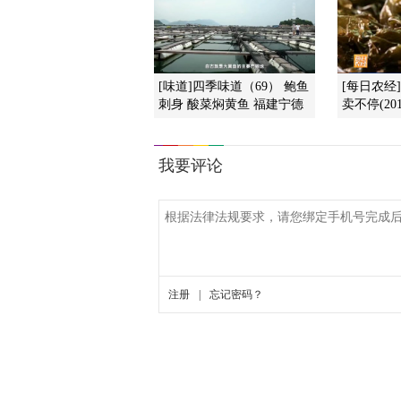
[味道]四季味道（69） 鲍鱼
[每日农经
刺身 酸菜焖黄鱼 福建宁德
卖不停(201